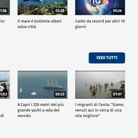
1:56
03:28
05:26
zio
Il mare è bollente alberi
Caldo da record per altri 10
salva città
giorni
VEDI TUTTI
1:03
00:33
01:07
A Capri i 220 metri del più
I migranti di Ceuta: "Siamo
grande yacht a vela del
venuti qui in cerca di una
 di
mondo
vita migliore"