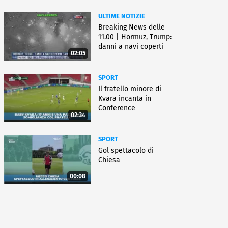
ULTIME NOTIZIE
Breaking News delle
11.00 | Hormuz, Trump:
danni a navi coperti
02:05
dall'Iran
SPORT
Il fratello minore di
Kvara incanta in
Conference
02:34
SPORT
Gol spettacolo di
Chiesa
00:08