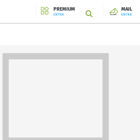
PREMIUM
MAIL
SEARCH
ENTRA
ENTRA
ENTRA