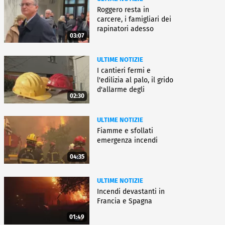
Roggero resta in
carcere, i famigliari dei
rapinatori adesso
03:07
battono cassa
ULTIME NOTIZIE
I cantieri fermi e
l'edilizia al palo, il grido
d'allarme degli
02:30
architetti
ULTIME NOTIZIE
Fiamme e sfollati
emergenza incendi
04:35
ULTIME NOTIZIE
Incendi devastanti in
Francia e Spagna
01:49