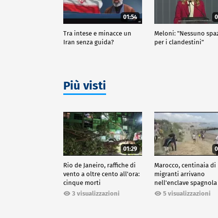
01:54
0
Tra intese e minacce un
Meloni: "Nessuno spa
Iran senza guida?
per i clandestini"
Più visti
01:29
0
Rio de Janeiro, raffiche di
Marocco, centinaia di
vento a oltre cento all'ora:
migranti arrivano
cinque morti
nell'enclave spagnola
Ceuta
3 visualizzazioni
5 visualizzazioni