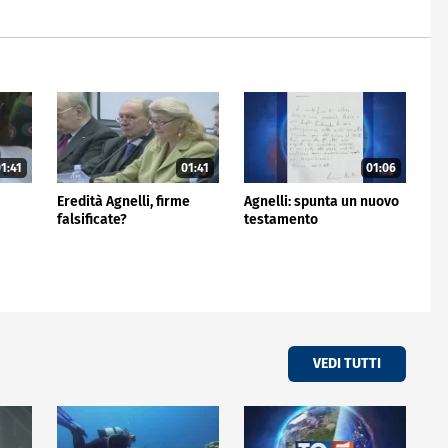
1:41
01:41
01:06
Eredità Agnelli, firme
Agnelli: spunta un nuovo
falsificate?
testamento
VEDI TUTTI