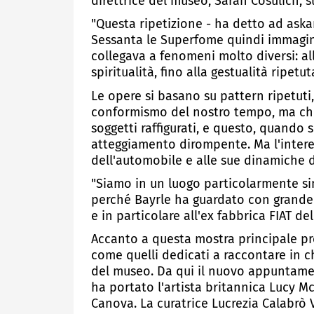
direttrice del museo, Sarah Cosulich, su
"Questa ripetizione - ha detto ad aska
Sessanta le Superfome quindi immagini 
collegava a fenomeni molto diversi: all
spiritualità, fino alla gestualità ripetut
Le opere si basano su pattern ripetut
conformismo del nostro tempo, ma che 
soggetti raffigurati, e questo, quando 
atteggiamento dirompente. Ma l'interes
dell'automobile e alle sue dinamiche 
"Siamo in un luogo particolarmente sim
perché Bayrle ha guardato con grande f
e in particolare all'ex fabbrica FIAT de
Accanto a questa mostra principale pr
come quelli dedicati a raccontare in
del museo. Da qui il nuovo appuntamen
ha portato l'artista britannica Lucy M
Canova. La curatrice Lucrezia Calabrò V