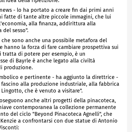
ll'idea della ripetizione.
news - lo ha portato a creare fin dai primi anni
fatte di tante altre piccole immagini, che lui
'economia, alla finanza, addirittura alla
a del sesso".
i, che sono anche una possibile metafora del
hanno la forza di fare cambiare prospettiva sui
si tratta di potere per esempio, è un
se di Bayrle è anche legato alla civiltà
di produzione.
bolico e pertinente - ha aggiunto la direttrice -
ascino alla produzione industriale, alla fabbrica
l Lingotto, che è venuto a visitare".
oseguono anche altri progetti della pinacoteca,
 chiave contemporanea la collezione permanente
to del ciclo "Beyond Pinacoteca Agnelli", che
cKenzie a confrontarsi con due statue di Antonio
isconti: