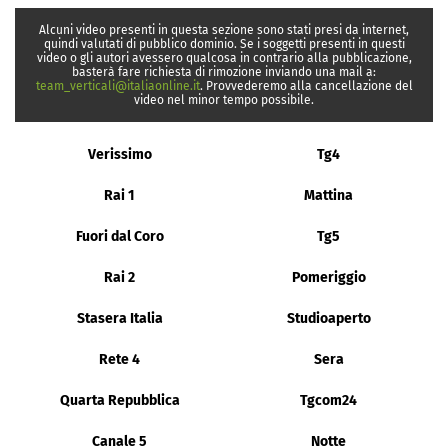
Alcuni video presenti in questa sezione sono stati presi da internet,
quindi valutati di pubblico dominio. Se i soggetti presenti in questi
video o gli autori avessero qualcosa in contrario alla pubblicazione,
basterà fare richiesta di rimozione inviando una mail a:
team_verticali@italiaonline.it
. Provvederemo alla cancellazione del
video nel minor tempo possibile.
Verissimo
Tg4
Rai 1
Mattina
Fuori dal Coro
Tg5
Rai 2
Pomeriggio
Stasera Italia
Studioaperto
Rete 4
Sera
Quarta Repubblica
Tgcom24
Canale 5
Notte