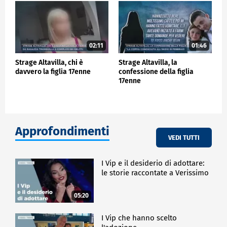
02:11
01:46
Strage Altavilla, chi è
Strage Altavilla, la
davvero la figlia 17enne
confessione della figlia
17enne
Approfondimenti
VEDI TUTTI
I Vip e il desiderio di adottare:
le storie raccontate a Verissimo
05:20
I Vip che hanno scelto