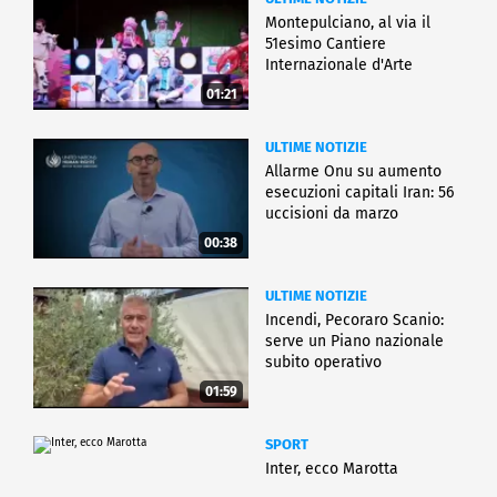
Montepulciano, al via il
51esimo Cantiere
Internazionale d'Arte
01:21
ULTIME NOTIZIE
Allarme Onu su aumento
esecuzioni capitali Iran: 56
uccisioni da marzo
00:38
ULTIME NOTIZIE
Incendi, Pecoraro Scanio:
serve un Piano nazionale
subito operativo
01:59
SPORT
Inter, ecco Marotta