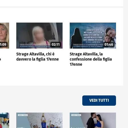
1:09
02:11
01:46
Strage Altavilla, chi è
Strage Altavilla, la
o
davvero la figlia 17enne
confessione della figlia
17enne
VEDI TUTTI