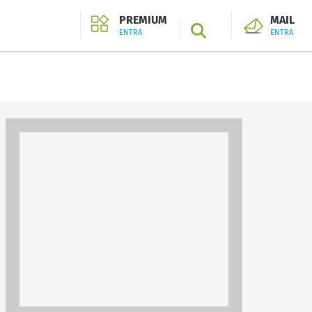
PREMIUM
MAIL
SEARCH
ENTRA
ENTRA
ENTRA