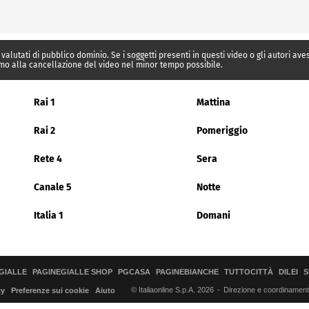
 valutati di pubblico dominio. Se i soggetti presenti in questi video o gli autori av
mo alla cancellazione del video nel minor tempo possibile.
Rai 1
Mattina
Rai 2
Pomeriggio
Rete 4
Sera
Canale 5
Notte
Italia 1
Domani
GIALLE
PAGINEGIALLE SHOP
PGCASA
PAGINEBIANCHE
TUTTOCITTÀ
DILEI
S
© Italiaonline S.p.A. 2026
Direzione e coordinamento 
cy
Preferenze sui cookie
Aiuto