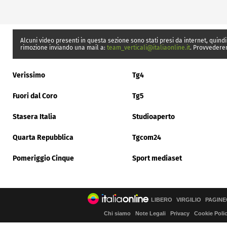
Alcuni video presenti in questa sezione sono stati presi da internet, quindi
rimozione inviando una mail a:
team_verticali@italiaonline.it
. Provvedere
Verissimo
Tg4
Fuori dal Coro
Tg5
Stasera Italia
Studioaperto
Quarta Repubblica
Tgcom24
Pomeriggio Cinque
Sport mediaset
LIBERO
VIRGILIO
PAGINE
Chi siamo
Note Legali
Privacy
Cookie Poli