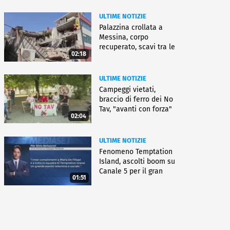
ULTIME NOTIZIE
Palazzina crollata a
Messina, corpo
recuperato, scavi tra le
02:18
macerie
ULTIME NOTIZIE
Campeggi vietati,
braccio di ferro dei No
Tav, "avanti con forza"
02:04
ULTIME NOTIZIE
Fenomeno Temptation
Island, ascolti boom su
Canale 5 per il gran
01:51
finale