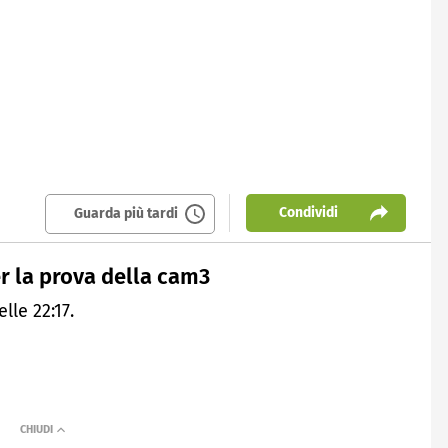
Condividi
Guarda più tardi
er la prova della cam3
lle 22:17.