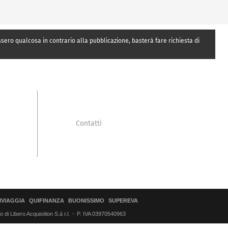
essero qualcosa in contrario alla pubblicazione, basterà fare richiesta di
Contatti
IVIAGGIA
QUIFINANZA
BUONISSIMO
SUPEREVA
di Libero Acquisition S.á r.l.
P. IVA 03970540963