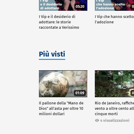
05:20
0
I Vip e il desiderio di
I Vip che hanno scelt
adottare: le storie
l'adozione
raccontate a Verissimo
Più visti
01:09
0
Il pallone della "Mano de
Rio de Janeiro, raffich
Dios" all'asta per oltre 10
vento a oltre cento all
milioni dollari
cinque morti
4 visualizzazioni