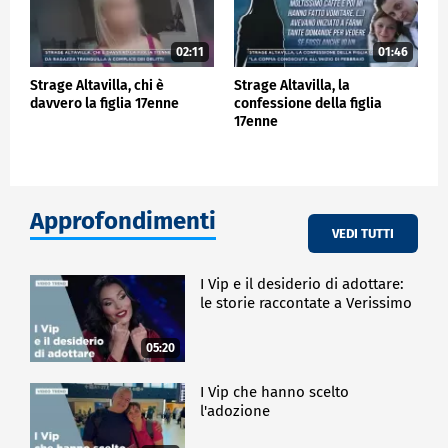
02:11
01:46
Strage Altavilla, chi è
Strage Altavilla, la
davvero la figlia 17enne
confessione della figlia
17enne
Approfondimenti
VEDI TUTTI
I Vip e il desiderio di adottare:
le storie raccontate a Verissimo
05:20
I Vip che hanno scelto
l'adozione