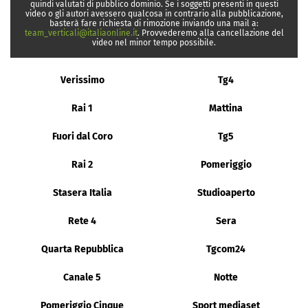
quindi valutati di pubblico dominio. Se i soggetti presenti in questi
video o gli autori avessero qualcosa in contrario alla pubblicazione,
basterà fare richiesta di rimozione inviando una mail a:
team_verticali@italiaonline.it
. Provvederemo alla cancellazione del
video nel minor tempo possibile.
Verissimo
Tg4
Rai 1
Mattina
Fuori dal Coro
Tg5
Rai 2
Pomeriggio
Stasera Italia
Studioaperto
Rete 4
Sera
Quarta Repubblica
Tgcom24
Canale 5
Notte
Pomeriggio Cinque
Sport mediaset