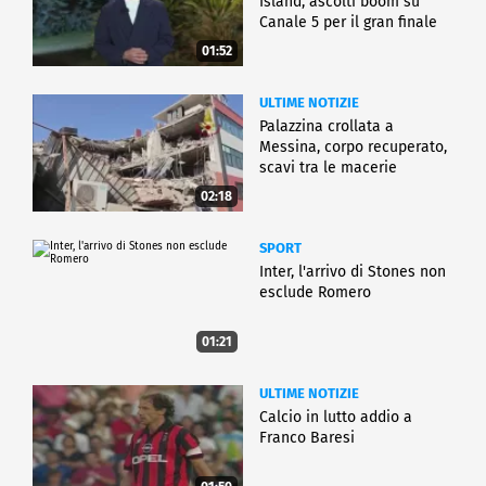
Island, ascolti boom su
Canale 5 per il gran finale
01:52
ULTIME NOTIZIE
Palazzina crollata a
Messina, corpo recuperato,
scavi tra le macerie
02:18
SPORT
Inter, l'arrivo di Stones non
esclude Romero
01:21
ULTIME NOTIZIE
Calcio in lutto addio a
Franco Baresi