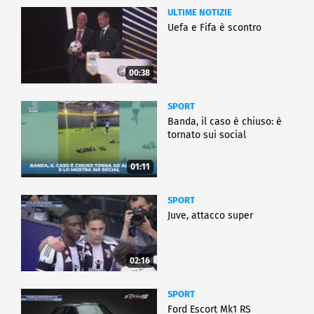
ULTIME NOTIZIE
Uefa e Fifa è scontro
00:38
SPORT
Banda, il caso è chiuso: è
tornato sui social
01:11
SPORT
Juve, attacco super
02:16
SPORT
Ford Escort Mk1 RS