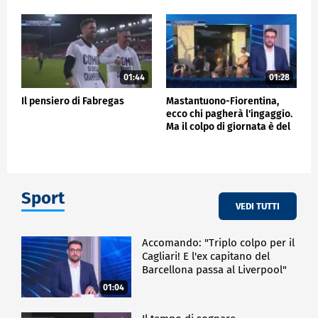
01:44
01:28
Il pensiero di Fabregas
Mastantuono-Fiorentina,
ecco chi pagherà l'ingaggio.
Ma il colpo di giornata è del
Frosinone"
Sport
VEDI TUTTI
Accomando: "Triplo colpo per il
Cagliari! E l'ex capitano del
Barcellona passa al Liverpool"
01:04