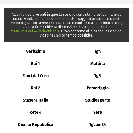
Alcuni video presenti in questa sezione sono stati presi da internet,
quindi valutati di pubblico dominio. Se i soggetti presenti in questi
video o gli autori avessero qualcosa in contrario alla pubblicazione,
basterà fare richiesta di rimozione inviando una mail a:
team_verticali@italiaonline.it
. Provvederemo alla cancellazione del
video nel minor tempo possibile.
Verissimo
Tg4
Rai 1
Mattina
Fuori dal Coro
Tg5
Rai 2
Pomeriggio
Stasera Italia
Studioaperto
Rete 4
Sera
Quarta Repubblica
Tgcom24