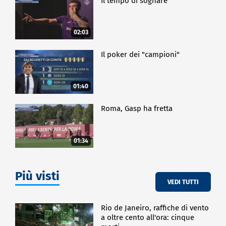
Il tempo di sognare
02:03
Il poker dei "campioni"
01:40
Roma, Gasp ha fretta
01:34
Più visti
VEDI TUTTI
Rio de Janeiro, raffiche di vento
a oltre cento all'ora: cinque