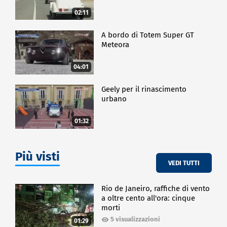
02:11
A bordo di Totem Super GT
Meteora
04:01
Geely per il rinascimento
urbano
01:32
Più visti
VEDI TUTTI
Rio de Janeiro, raffiche di vento
a oltre cento all'ora: cinque
morti
5 visualizzazioni
01:29