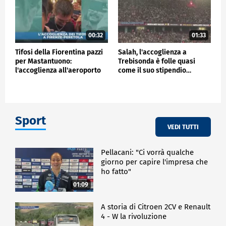
00:32
01:33
Tifosi della Fiorentina pazzi
Salah, l'accoglienza a
per Mastantuono:
Trebisonda è folle quasi
l'accoglienza all'aeroporto
come il suo stipendio…
Sport
VEDI TUTTI
Pellacani: "Ci vorrà qualche
giorno per capire l'impresa che
ho fatto"
01:09
A storia di Citroen 2CV e Renault
4 - W la rivoluzione