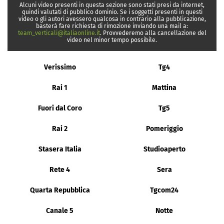
Alcuni video presenti in questa sezione sono stati presi da internet,
quindi valutati di pubblico dominio. Se i soggetti presenti in questi
video o gli autori avessero qualcosa in contrario alla pubblicazione,
basterà fare richiesta di rimozione inviando una mail a:
team_verticali@italiaonline.it
. Provvederemo alla cancellazione del
video nel minor tempo possibile.
Verissimo
Tg4
Rai 1
Mattina
Fuori dal Coro
Tg5
Rai 2
Pomeriggio
Stasera Italia
Studioaperto
Rete 4
Sera
Quarta Repubblica
Tgcom24
Canale 5
Notte