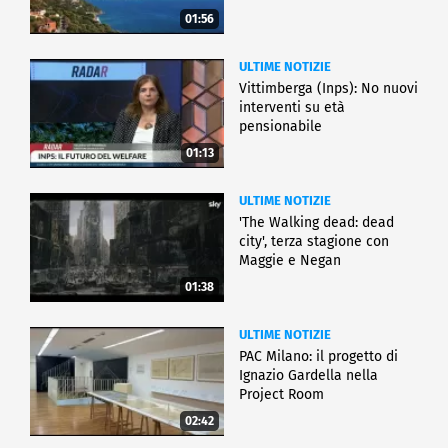
01:56
ULTIME NOTIZIE
Vittimberga (Inps): No nuovi
interventi su età
pensionabile
01:13
ULTIME NOTIZIE
'The Walking dead: dead
city', terza stagione con
Maggie e Negan
01:38
ULTIME NOTIZIE
PAC Milano: il progetto di
Ignazio Gardella nella
Project Room
02:42