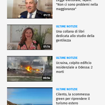
Legge elettorale, Tajani:
"Non ci sono problemi nella
maggioranza"
01:11
ULTIME NOTIZIE
Una collana di libri
dedicata allo studio della
gentilezza
01:14
ULTIME NOTIZIE
Ucraina, colpito edificio
residenziale a Odessa: 2
morti
00:54
ULTIME NOTIZIE
Cilento, la scommessa
green per riprendere il
turismo estero