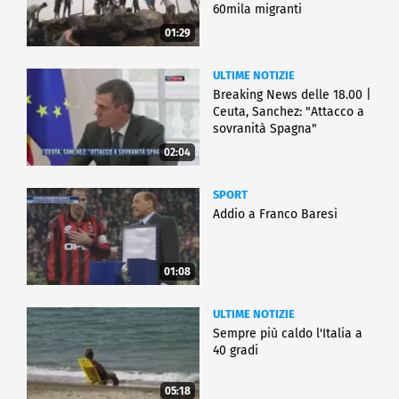
60mila migranti
01:29
ULTIME NOTIZIE
Breaking News delle 18.00 |
Ceuta, Sanchez: "Attacco a
sovranità Spagna"
02:04
SPORT
Addio a Franco Baresi
01:08
ULTIME NOTIZIE
Sempre più caldo l'Italia a
40 gradi
05:18