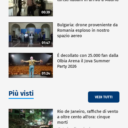
faccia, inclusi i sostenitori di Mosca come Ungheria e
Slovacchia. Lì si toccherà con mano che l'Europa
00:39
della Difesa ad oggi non si può costruire solo fra
paesi Ue. La "coalizione dei volenterosi" può esistere
solo fra paesi dotati di forza militare (e qui il Regno
Bulgaria: drone proveniente da
Romania esploso in nostro
Unito è fondamentale) e con la volontà politica di
spazio aereo
procedere su questa strada, senza nessuno con il
diritto di veto. L'Italia dovrà decidere da che parte
01:47
stare.
É decollato con 25.000 fan dalla
Olbia Arena il Jova Summer
CRONACA
Party 2026
01:24
Più visti
VEDI TUTTI
Rio de Janeiro, raffiche di vento
a oltre cento all'ora: cinque
morti