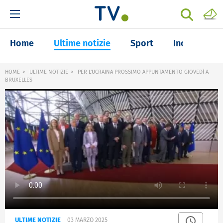
Home
Ultime notizie
Sport
Inchieste
HOME
ULTIME NOTIZIE
PER L'UCRAINA PROSSIMO APPUNTAMENTO GIOVEDÌ A
BRUXELLES
ULTIME NOTIZIE
03 MARZO 2025