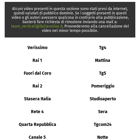
Alcuni video presenti in questa sezione sono stati presi da internet,
quindi valutati di pubblico dominio. Se i soggetti presenti in questi
video o gli autori avessero qualcosa in contrario alla pubblicazione,
basterà fare richiesta di rimozione inviando una mail a:
team_verticali@italiaonline.it
. Provvederemo alla cancellazione del
video nel minor tempo possibile.
Verissimo
Tg4
Rai 1
Mattina
Fuori dal Coro
Tg5
Rai 2
Pomeriggio
Stasera Italia
Studioaperto
Rete 4
Sera
Quarta Repubblica
Tgcom24
Canale 5
Notte