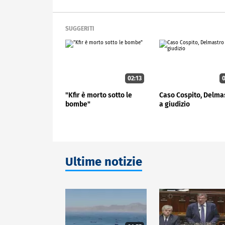
SUGGERITI
02:13
0
"Kfir è morto sotto le
Caso Cospito, Delma
bombe"
a giudizio
Ultime notizie