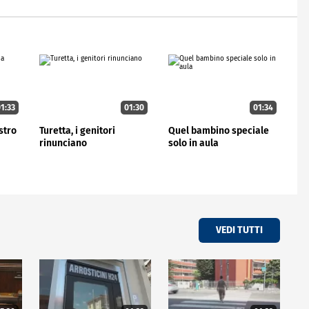
1:33
01:30
01:34
stro
Turetta, i genitori
Quel bambino speciale
rinunciano
solo in aula
VEDI TUTTI