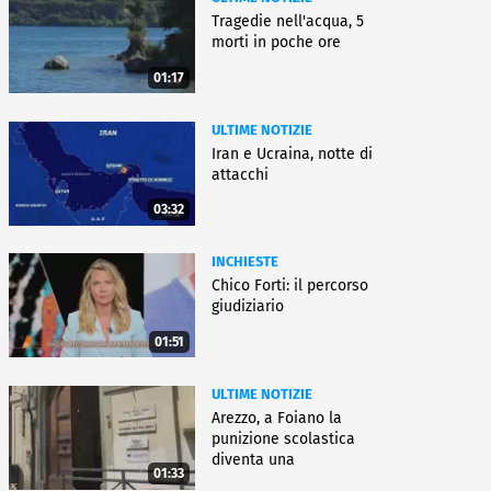
Tragedie nell'acqua, 5
morti in poche ore
01:17
ULTIME NOTIZIE
Iran e Ucraina, notte di
attacchi
03:32
INCHIESTE
Chico Forti: il percorso
giudiziario
01:51
ULTIME NOTIZIE
Arezzo, a Foiano la
punizione scolastica
diventa una
01:33
rieducazione