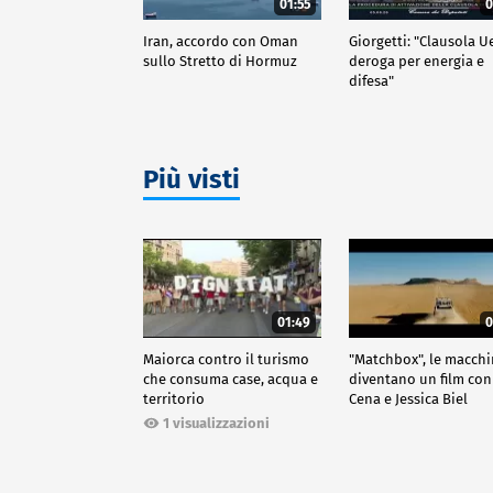
01:55
0
Iran, accordo con Oman
Giorgetti: "Clausola U
sullo Stretto di Hormuz
deroga per energia e
difesa"
Più visti
01:49
0
Maiorca contro il turismo
"Matchbox", le macch
che consuma case, acqua e
diventano un film con
territorio
Cena e Jessica Biel
1 visualizzazioni