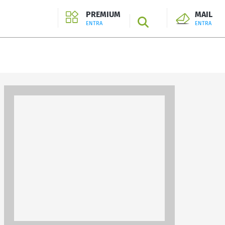
PREMIUM
MAIL
SEARCH
ENTRA
ENTRA
ENTRA