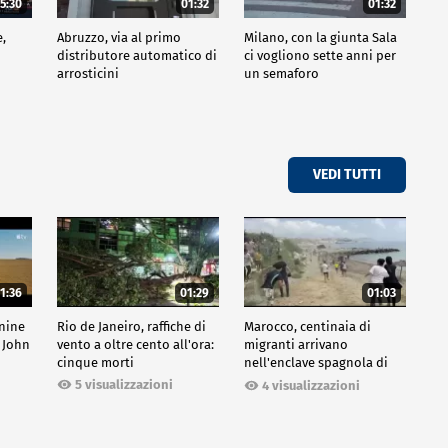
5:30
01:32
01:32
e,
Abruzzo, via al primo
Milano, con la giunta Sala
distributore automatico di
ci vogliono sette anni per
arrosticini
un semaforo
VEDI TUTTI
1:36
01:29
01:03
inine
Rio de Janeiro, raffiche di
Marocco, centinaia di
 John
vento a oltre cento all'ora:
migranti arrivano
cinque morti
nell'enclave spagnola di
Ceuta
5 visualizzazioni
4 visualizzazioni