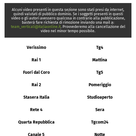
Alcuni video presenti in questa sezione sono stati presi da internet,
quindi valutati di pubblico dominio. Se i soggetti presenti in questi
video o gli autori avessero qualcosa in contrario alla pubblicazione,
basterà fare richiesta di rimozione inviando una mail a:
team_verticali@italiaonline.it
. Provvederemo alla cancellazione del
video nel minor tempo possibile.
Verissimo
Tg4
Rai 1
Mattina
Fuori dal Coro
Tg5
Rai 2
Pomeriggio
Stasera Italia
Studioaperto
Rete 4
Sera
Quarta Repubblica
Tgcom24
Canale 5
Notte