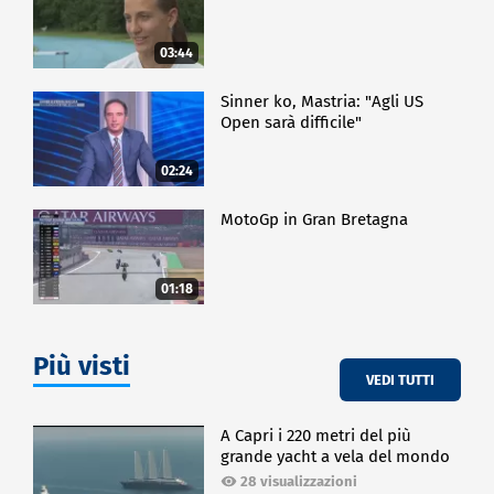
03:44
Sinner ko, Mastria: "Agli US
Open sarà difficile"
02:24
MotoGp in Gran Bretagna
01:18
Più visti
VEDI TUTTI
A Capri i 220 metri del più
grande yacht a vela del mondo
28 visualizzazioni