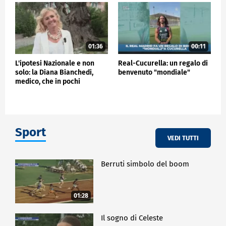
01:36
00:11
L'ipotesi Nazionale e non
Real-Cucurella: un regalo di
solo: la Diana Bianchedi,
benvenuto "mondiale"
medico, che in pochi
conoscono…
Sport
VEDI TUTTI
Berruti simbolo del boom
01:28
Il sogno di Celeste