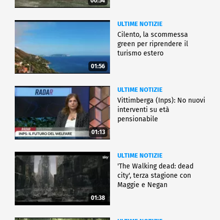
00:54
ULTIME NOTIZIE
Cilento, la scommessa
green per riprendere il
turismo estero
01:56
ULTIME NOTIZIE
Vittimberga (Inps): No nuovi
interventi su età
pensionabile
01:13
ULTIME NOTIZIE
'The Walking dead: dead
city', terza stagione con
Maggie e Negan
01:38