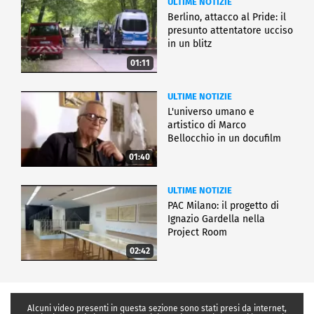
ULTIME NOTIZIE
Berlino, attacco al Pride: il
presunto attentatore ucciso
in un blitz
01:11
ULTIME NOTIZIE
L'universo umano e
artistico di Marco
Bellocchio in un docufilm
01:40
ULTIME NOTIZIE
PAC Milano: il progetto di
Ignazio Gardella nella
Project Room
02:42
Alcuni video presenti in questa sezione sono stati presi da internet,