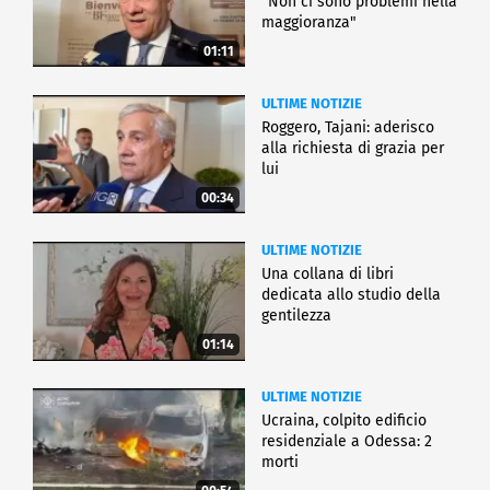
"Non ci sono problemi nella
maggioranza"
01:11
ULTIME NOTIZIE
Roggero, Tajani: aderisco
alla richiesta di grazia per
lui
00:34
ULTIME NOTIZIE
Una collana di libri
dedicata allo studio della
gentilezza
01:14
ULTIME NOTIZIE
Ucraina, colpito edificio
residenziale a Odessa: 2
morti