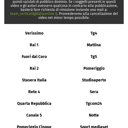
quindi valutati di pubblico dominio. Se i soggetti presenti in questi
video o gli autori avessero qualcosa in contrario alla pubblicazione,
basterà fare richiesta di rimozione inviando una mail a:
team_verticali@italiaonline.it
. Provvederemo alla cancellazione del
video nel minor tempo possibile.
Verissimo
Tg4
Rai 1
Mattina
Fuori dal Coro
Tg5
Rai 2
Pomeriggio
Stasera Italia
Studioaperto
Rete 4
Sera
Quarta Repubblica
Tgcom24
Canale 5
Notte
Pomeriggio Cinque
Sport mediaset