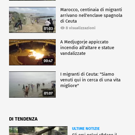
Marocco, centinaia di migranti
arrivano nell'enclave spagnola
di Ceuta
8 visualizzazioni
01:03
A Medjugorje appiccato
incendio all'altare e statue
vandalizzate
00:47
I migranti di Ceuta: "Siamo
venuti qui in cerca di una vita
migliore"
01:07
DI TENDENZA
ULTIME NOTIZIE