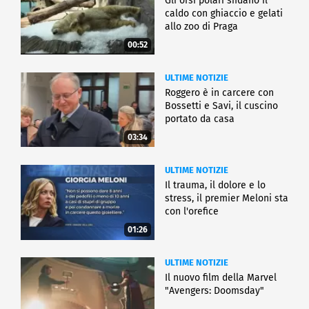
Gli orsi polari sfidano il
caldo con ghiaccio e gelati
allo zoo di Praga
00:52
ULTIME NOTIZIE
Roggero è in carcere con
Bossetti e Savi, il cuscino
portato da casa
03:34
ULTIME NOTIZIE
Il trauma, il dolore e lo
stress, il premier Meloni sta
con l'orefice
01:26
ULTIME NOTIZIE
Il nuovo film della Marvel
"Avengers: Doomsday"