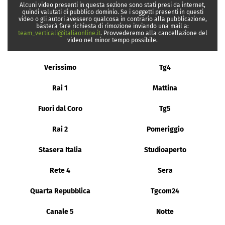
Alcuni video presenti in questa sezione sono stati presi da internet,
quindi valutati di pubblico dominio. Se i soggetti presenti in questi
video o gli autori avessero qualcosa in contrario alla pubblicazione,
basterà fare richiesta di rimozione inviando una mail a:
team_verticali@italiaonline.it
. Provvederemo alla cancellazione del
video nel minor tempo possibile.
Verissimo
Tg4
Rai 1
Mattina
Fuori dal Coro
Tg5
Rai 2
Pomeriggio
Stasera Italia
Studioaperto
Rete 4
Sera
Quarta Repubblica
Tgcom24
Canale 5
Notte