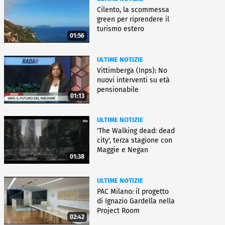
Cilento, la scommessa
green per riprendere il
turismo estero
01:56
ULTIME NOTIZIE
Vittimberga (Inps): No
nuovi interventi su età
pensionabile
01:13
ULTIME NOTIZIE
'The Walking dead: dead
city', terza stagione con
Maggie e Negan
01:38
ULTIME NOTIZIE
PAC Milano: il progetto
di Ignazio Gardella nella
Project Room
02:42