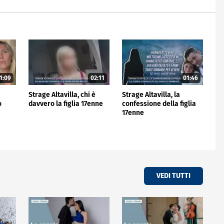
1:09
02:11
01:46
Strage Altavilla, chi è
Strage Altavilla, la
o
davvero la figlia 17enne
confessione della figlia
17enne
VEDI TUTTI