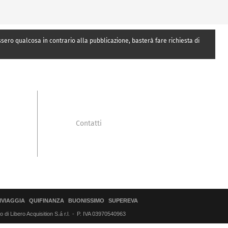
essero qualcosa in contrario alla pubblicazione, basterà fare richiesta di
Contatti
IVIAGGIA
QUIFINANZA
BUONISSIMO
SUPEREVA
di Libero Acquisition S.á r.l.
P. IVA 03970540963