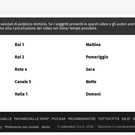
 valutati di pubblico dominio. Se i soggetti presenti in questi video o gli autori av
mo alla cancellazione del video nel minor tempo possibile.
Rai 1
Mattina
Rai 2
Pomeriggio
Rete 4
Sera
Canale 5
Notte
Italia 1
Domani
GIALLE
PAGINEGIALLE SHOP
PGCASA
PAGINEBIANCHE
TUTTOCITTÀ
DILEI
S
© Italiaonline S.p.A. 2026
Direzione e coordinamento 
cy
Preferenze sui cookie
Aiuto