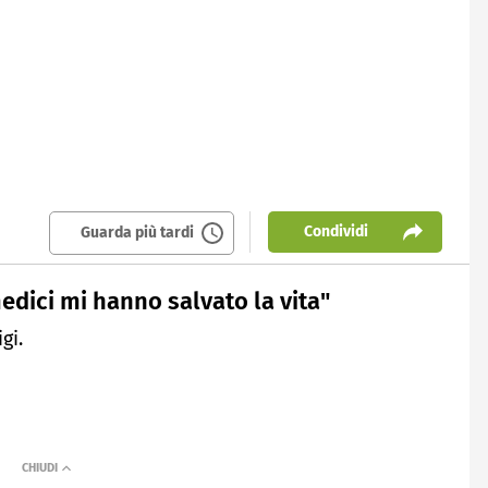
Condividi
Guarda più tardi
medici mi hanno salvato la vita"
gi.