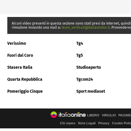
Alcuni video presenti in questa sezione sono stati presi da internet, quindi
rimozione inviando una mail a:
team_verticali@italiaonline.it
. Provvedere
Verissimo
Tg4
Fuori dal Coro
Tg5
Stasera Italia
Studioaperto
Quarta Repubblica
Tgcom24
Pomeriggio Cinque
Sport mediaset
LIBERO
VIRGILIO
PAGINE
Chi siamo
Note Legali
Privacy
Cookie Poli