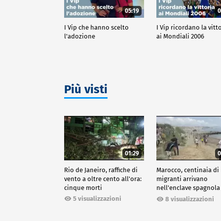
05:19
0
I Vip che hanno scelto
I Vip ricordano la vitt
l'adozione
ai Mondiali 2006
Più visti
01:29
0
Rio de Janeiro, raffiche di
Marocco, centinaia di
vento a oltre cento all'ora:
migranti arrivano
cinque morti
nell'enclave spagnola
Ceuta
5 visualizzazioni
8 visualizzazioni