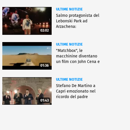
ULTIME NOTIZIE
Salmo protagonista del
Lebonski Park ad
Arzachena:
02:02
"Un'emozione"
ULTIME NOTIZIE
"Matchbox", le
macchinine diventano
un film con John Cena e
01:36
Jessica Biel
ULTIME NOTIZIE
Stefano De Martino a
Capri emozionato nel
ricordo del padre
01:43