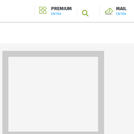
PREMIUM
MAIL
SEARCH
ENTRA
ENTRA
ENTRA