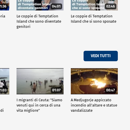
1:36
04:01
02:46
oria
Le coppie di Temptation
Le coppie di Temptation
Island che sono diventate
Island che si sono sposate
genitori
VEDI TUTTI
1:03
01:07
00:47
I migranti di Ceuta: "Siamo
A Medjugorje appiccato
venuti qui in cerca di una
incendio all'altare e statue
 di
vita migliore"
vandalizzate