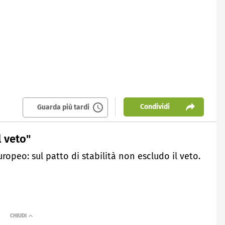
Condividi
Guarda più tardi
l veto"
uropeo: sul patto di stabilità non escludo il veto.