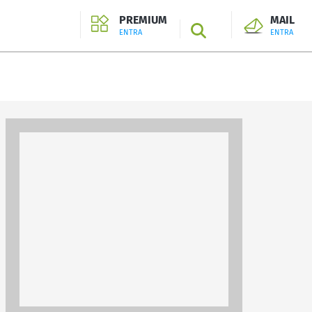
PREMIUM
MAIL
SEARCH
ENTRA
ENTRA
ENTRA