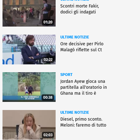
Scontri morte Fakir,
dodici gli indagati
01:20
ULTIME NOTIZIE
Ore decisive per Pirlo
Malagò riflette sul Ct
02:22
SPORT
Jordan Ayew gioca una
partitella all'oratorio in
Ghana ma il tiro è
00:38
horror
ULTIME NOTIZIE
Diesel, primo sconto.
Meloni: faremo di tutto
02:03