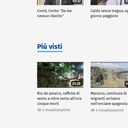
03:32
0
Covid, Conte: "Da me
Caldo senza tregua, o
nessun illecito"
giorno peggiore
Più visti
01:29
0
Rio de Janeiro, raffiche di
Marocco, centinaia di
vento a oltre cento all'ora:
migranti arrivano
cinque morti
nell'enclave spagnola
Ceuta
2 visualizzazioni
3 visualizzazioni