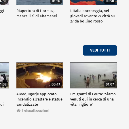
4:56
01:56
03:50
ggi
Riapertura di Hormuz,
L'Italia boccheggia, nel
manca il sì di Khamenei
giovedì rovente 27 città su
27 da bollino rosso
VEDI TUTTI
1:03
00:47
01:07
A Medjugorje appiccato
I migranti di Ceuta: "Siamo
incendio all'altare e statue
venuti qui in cerca di una
 di
vandalizzate
vita migliore"
1 visualizzazioni