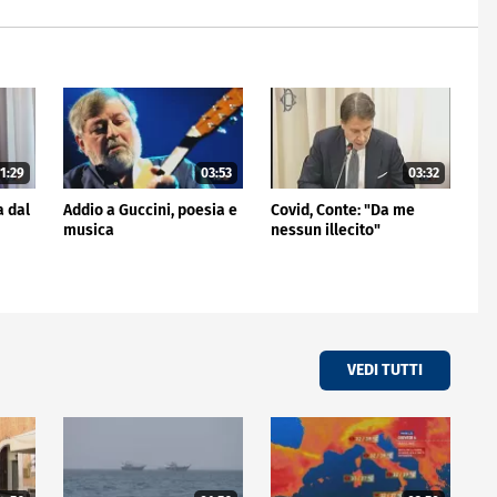
1:29
03:53
03:32
a dal
Addio a Guccini, poesia e
Covid, Conte: "Da me
musica
nessun illecito"
VEDI TUTTI