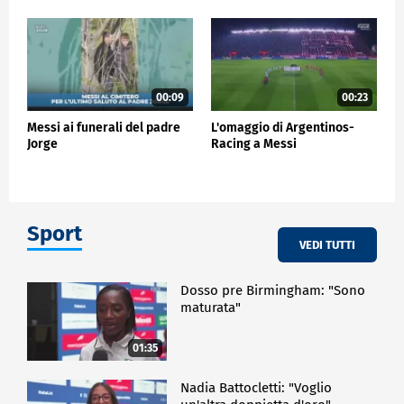
00:09
00:23
Messi ai funerali del padre
L'omaggio di Argentinos-
Jorge
Racing a Messi
Sport
VEDI TUTTI
Dosso pre Birmingham: "Sono
maturata"
01:35
Nadia Battocletti: "Voglio