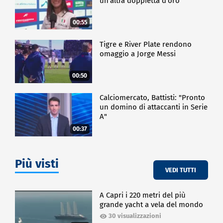
un'altra doppietta d'oro"
00:55
Tigre e River Plate rendono
omaggio a Jorge Messi
00:50
Calciomercato, Battisti: "Pronto
un domino di attaccanti in Serie
A"
00:37
Più visti
VEDI TUTTI
A Capri i 220 metri del più
grande yacht a vela del mondo
30 visualizzazioni