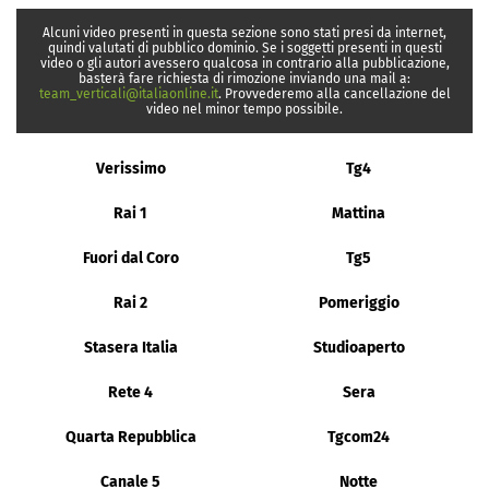
Alcuni video presenti in questa sezione sono stati presi da internet,
quindi valutati di pubblico dominio. Se i soggetti presenti in questi
video o gli autori avessero qualcosa in contrario alla pubblicazione,
basterà fare richiesta di rimozione inviando una mail a:
team_verticali@italiaonline.it
. Provvederemo alla cancellazione del
video nel minor tempo possibile.
Verissimo
Tg4
Rai 1
Mattina
Fuori dal Coro
Tg5
Rai 2
Pomeriggio
Stasera Italia
Studioaperto
Rete 4
Sera
Quarta Repubblica
Tgcom24
Canale 5
Notte