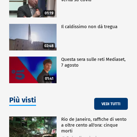
01:19
Il caldissimo non dà tregua
02:48
Questa sera sulle reti Mediaset,
7 agosto
01:41
Più visti
VEDI TUTTI
Rio de Janeiro, raffiche di vento
a oltre cento all'ora: cinque
morti