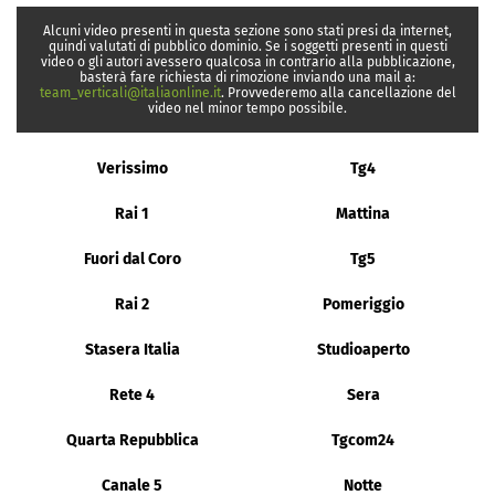
Alcuni video presenti in questa sezione sono stati presi da internet,
quindi valutati di pubblico dominio. Se i soggetti presenti in questi
video o gli autori avessero qualcosa in contrario alla pubblicazione,
basterà fare richiesta di rimozione inviando una mail a:
team_verticali@italiaonline.it
. Provvederemo alla cancellazione del
video nel minor tempo possibile.
Verissimo
Tg4
Rai 1
Mattina
Fuori dal Coro
Tg5
Rai 2
Pomeriggio
Stasera Italia
Studioaperto
Rete 4
Sera
Quarta Repubblica
Tgcom24
Canale 5
Notte