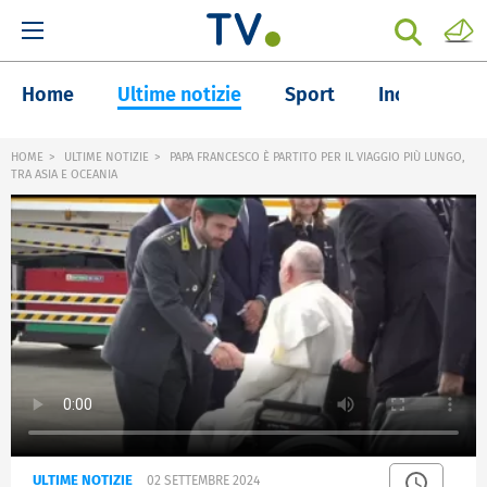
Home
Ultime notizie
Sport
Inchieste
HOME
ULTIME NOTIZIE
PAPA FRANCESCO È PARTITO PER IL VIAGGIO PIÙ LUNGO,
TRA ASIA E OCEANIA
ULTIME NOTIZIE
02 SETTEMBRE 2024