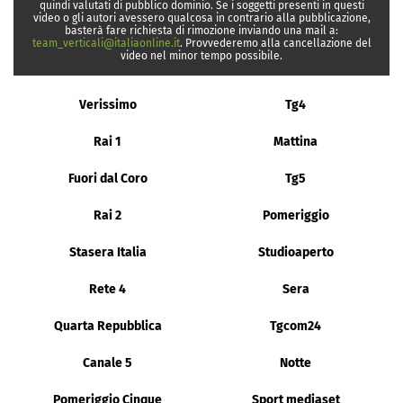
quindi valutati di pubblico dominio. Se i soggetti presenti in questi
video o gli autori avessero qualcosa in contrario alla pubblicazione,
basterà fare richiesta di rimozione inviando una mail a:
team_verticali@italiaonline.it
. Provvederemo alla cancellazione del
video nel minor tempo possibile.
Verissimo
Tg4
Rai 1
Mattina
Fuori dal Coro
Tg5
Rai 2
Pomeriggio
Stasera Italia
Studioaperto
Rete 4
Sera
Quarta Repubblica
Tgcom24
Canale 5
Notte
Pomeriggio Cinque
Sport mediaset