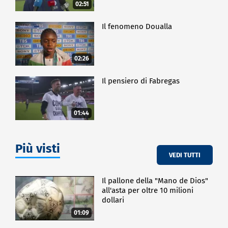
02:51
Il fenomeno Doualla
02:26
Il pensiero di Fabregas
01:44
Più visti
VEDI TUTTI
Il pallone della "Mano de Dios"
all'asta per oltre 10 milioni
dollari
01:09