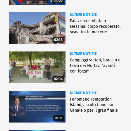
04:00
ULTIME NOTIZIE
Palazzina crollata a
Messina, corpo recuperato,
scavi tra le macerie
02:18
ULTIME NOTIZIE
Campeggi vietati, braccio di
ferro dei No Tav, "avanti
con forza"
02:04
ULTIME NOTIZIE
Fenomeno Temptation
Island, ascolti boom su
Canale 5 per il gran finale
01:51