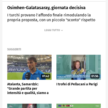
Osimhen-Galatasaray, giornata decisiva
I turchi provano l'affondo finale rimodulando la
propria proposta, con un piccolo "sconto" rispetto
alla clausola rescissoria ormai scaduta.
MEDIASET
SPORTMEDIASET
SUGGERITI
01:42
01:56
Atalanta, Samardzic:
I trofei di Pellacani a Parigi
"Grande partita per
intensità e qualità, siamo a
buon punto"