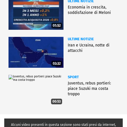
ULTIME NOTIZIE
Economia in crescita,
soddisfazione di Meloni
01:52
ULTIME NOTIZIE
Iran e Ucraina, notte di
attacchi
03:32
SPORT
Juventus, rebus portieri:
piace Suzuki ma costa
troppo
00:53
Alcuni video presenti in questa sezione sono stati presi da internet,