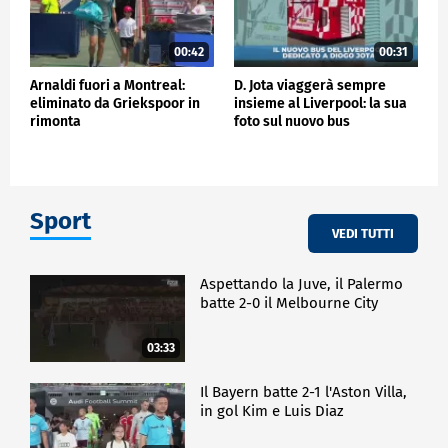
00:42
00:31
Arnaldi fuori a Montreal:
D. Jota viaggerà sempre
eliminato da Griekspoor in
insieme al Liverpool: la sua
rimonta
foto sul nuovo bus
Sport
VEDI TUTTI
Aspettando la Juve, il Palermo
batte 2-0 il Melbourne City
03:33
Il Bayern batte 2-1 l'Aston Villa,
in gol Kim e Luis Diaz