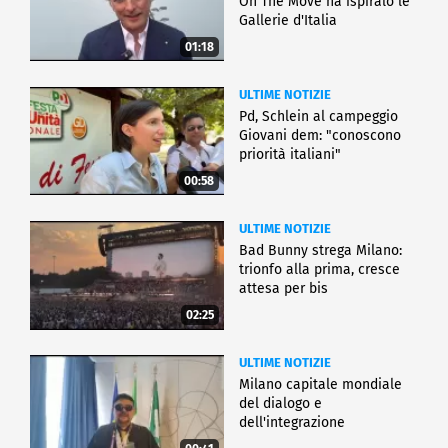
On The Move ha ispiralo le
Gallerie d'Italia
01:18
ULTIME NOTIZIE
Pd, Schlein al campeggio
Giovani dem: "conoscono
priorità italiani"
00:58
ULTIME NOTIZIE
Bad Bunny strega Milano:
trionfo alla prima, cresce
attesa per bis
02:25
ULTIME NOTIZIE
Milano capitale mondiale
del dialogo e
dell'integrazione