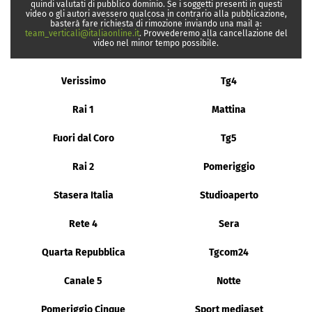
quindi valutati di pubblico dominio. Se i soggetti presenti in questi
video o gli autori avessero qualcosa in contrario alla pubblicazione,
basterà fare richiesta di rimozione inviando una mail a:
team_verticali@italiaonline.it
. Provvederemo alla cancellazione del
video nel minor tempo possibile.
Verissimo
Tg4
Rai 1
Mattina
Fuori dal Coro
Tg5
Rai 2
Pomeriggio
Stasera Italia
Studioaperto
Rete 4
Sera
Quarta Repubblica
Tgcom24
Canale 5
Notte
Pomeriggio Cinque
Sport mediaset