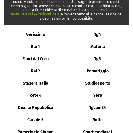
quindi valutati di pubblico dominio. Se i soggetti presenti in questi
video o gli autori avessero qualcosa in contrario alla pubblicazione,
basterà fare richiesta di rimozione inviando una mail a:
team_verticali@italiaonline.it
. Provvederemo alla cancellazione del
video nel minor tempo possibile.
Verissimo
Tg4
Rai 1
Mattina
Fuori dal Coro
Tg5
Rai 2
Pomeriggio
Stasera Italia
Studioaperto
Rete 4
Sera
Quarta Repubblica
Tgcom24
Canale 5
Notte
Pomeriggio Cinque
Sport mediaset