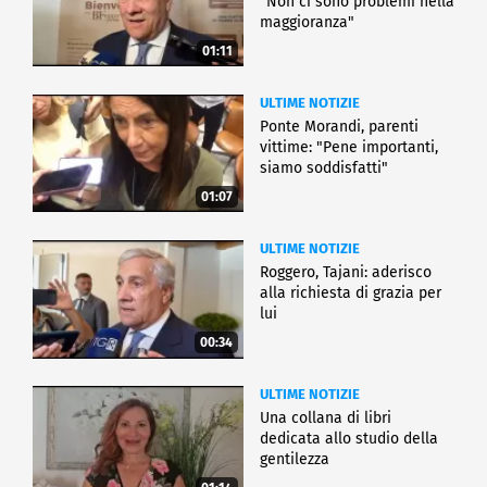
"Non ci sono problemi nella
maggioranza"
01:11
ULTIME NOTIZIE
Ponte Morandi, parenti
vittime: "Pene importanti,
siamo soddisfatti"
01:07
ULTIME NOTIZIE
Roggero, Tajani: aderisco
alla richiesta di grazia per
lui
00:34
ULTIME NOTIZIE
Una collana di libri
dedicata allo studio della
gentilezza