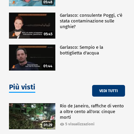
05:48
Garlasco: consulente Poggi, c'è
stata contaminazione sulle
unghie?
05:45
Garlasco: Sempio e la
bottiglietta d'acqua
01:44
Più visti
VEDI TUTTI
Rio de Janeiro, raffiche di vento
a oltre cento all'ora: cinque
morti
5 visualizzazioni
01:29