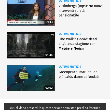
ULTIME NOTIZIE
Vittimberga (Inps): No nuovi
interventi su età
pensionabile
01:13
ULTIME NOTIZIE
'The Walking dead: dead
city', terza stagione con
Maggie e Negan
01:38
ULTIME NOTIZIE
Greenpeace: mari italiani
più caldi, danni ai fondali
02:02
Alcuni video presenti in questa sezione sono stati presi da internet,