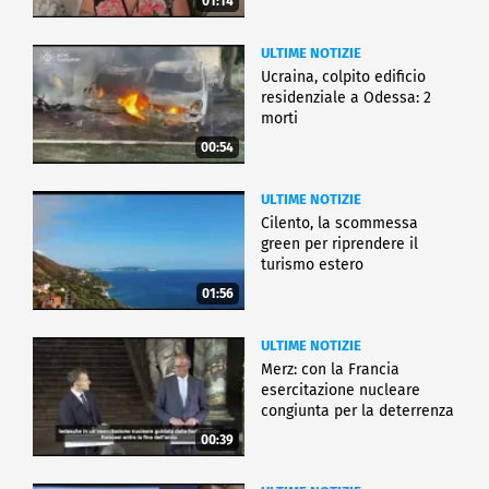
01:14
ULTIME NOTIZIE
Ucraina, colpito edificio
residenziale a Odessa: 2
morti
00:54
ULTIME NOTIZIE
Cilento, la scommessa
green per riprendere il
turismo estero
01:56
ULTIME NOTIZIE
Merz: con la Francia
esercitazione nucleare
congiunta per la deterrenza
00:39