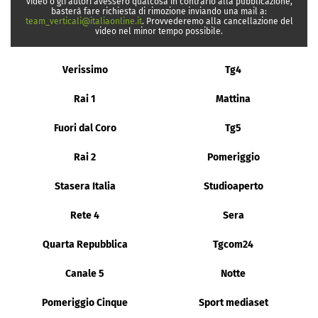
video o gli autori avessero qualcosa in contrario alla pubblicazione,
basterà fare richiesta di rimozione inviando una mail a:
team_verticali@italiaonline.it
. Provvederemo alla cancellazione del
video nel minor tempo possibile.
Verissimo
Tg4
Rai 1
Mattina
Fuori dal Coro
Tg5
Rai 2
Pomeriggio
Stasera Italia
Studioaperto
Rete 4
Sera
Quarta Repubblica
Tgcom24
Canale 5
Notte
Pomeriggio Cinque
Sport mediaset