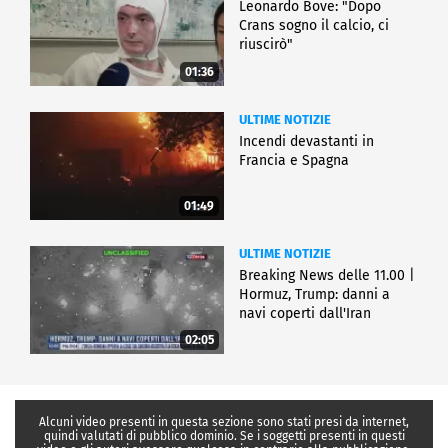
Leonardo Bove: "Dopo
Crans sogno il calcio, ci
riuscirò"
01:36
ULTIME NOTIZIE
Incendi devastanti in
Francia e Spagna
01:49
ULTIME NOTIZIE
Breaking News delle 11.00 |
Hormuz, Trump: danni a
navi coperti dall'Iran
02:05
Alcuni video presenti in questa sezione sono stati presi da internet,
quindi valutati di pubblico dominio. Se i soggetti presenti in questi