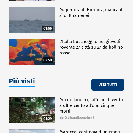
Riapertura di Hormuz, manca il
sì di Khamenei
01:56
L'Italia boccheggia, nel giovedì
rovente 27 città su 27 da bollino
rosso
03:50
Più visti
VEDI TUTTI
Rio de Janeiro, raffiche di vento
a oltre cento all'ora: cinque
morti
2 visualizzazioni
01:29
Marocco, centinaia di migranti