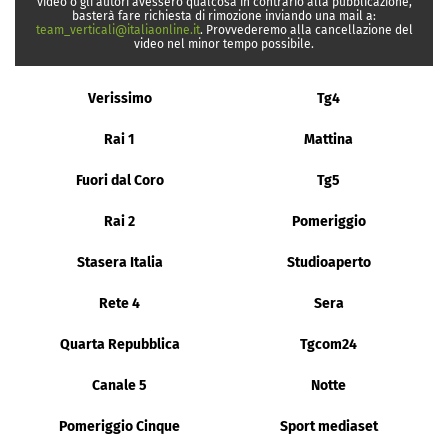
video o gli autori avessero qualcosa in contrario alla pubblicazione,
basterà fare richiesta di rimozione inviando una mail a:
team_verticali@italiaonline.it
. Provvederemo alla cancellazione del
video nel minor tempo possibile.
Verissimo
Tg4
Rai 1
Mattina
Fuori dal Coro
Tg5
Rai 2
Pomeriggio
Stasera Italia
Studioaperto
Rete 4
Sera
Quarta Repubblica
Tgcom24
Canale 5
Notte
Pomeriggio Cinque
Sport mediaset