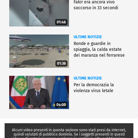
Fakir era ancora vivo
soccorso in 33 secondi
01:46
ULTIME NOTIZIE
Ronde e guardie in
spiaggia, la calda estate
dei maranza nel ferrarese
01:36
ULTIME NOTIZIE
Per la democrazia la
violenza virus letale
04:00
Alcuni video presenti in questa sezione sono stati presi da internet,
quindi valutati di pubblico dominio. Se i soggetti presenti in questi