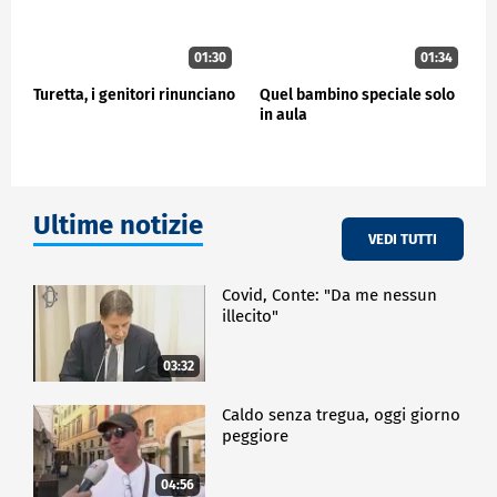
01:30
01:34
Turetta, i genitori rinunciano
Quel bambino speciale solo
in aula
Ultime notizie
VEDI TUTTI
Covid, Conte: "Da me nessun
illecito"
03:32
Caldo senza tregua, oggi giorno
peggiore
04:56