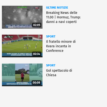
ULTIME NOTIZIE
Breaking News delle
11.00 | Hormuz, Trump:
danni a navi coperti
02:05
dall'Iran
SPORT
Il fratello minore di
Kvara incanta in
Conference
02:34
SPORT
Gol spettacolo di
Chiesa
00:08