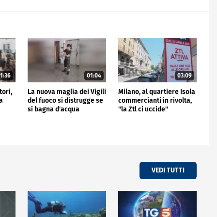
1:36
01:04
03:09
tori,
La nuova maglia dei Vigili
Milano, al quartiere Isola
a
del fuoco si distrugge se
commercianti in rivolta,
si bagna d'acqua
"la Ztl ci uccide"
VEDI TUTTI