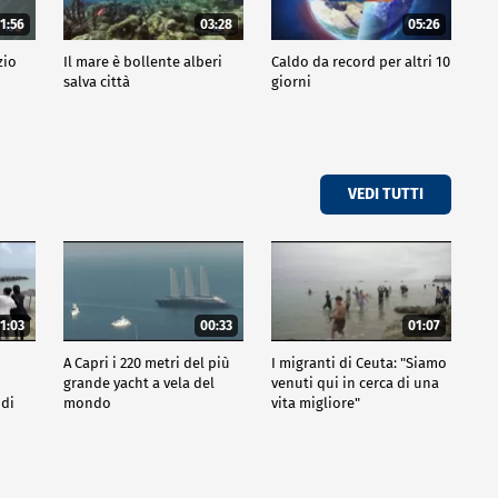
1:56
03:28
05:26
zio
Il mare è bollente alberi
Caldo da record per altri 10
salva città
giorni
VEDI TUTTI
1:03
00:33
01:07
A Capri i 220 metri del più
I migranti di Ceuta: "Siamo
grande yacht a vela del
venuti qui in cerca di una
 di
mondo
vita migliore"