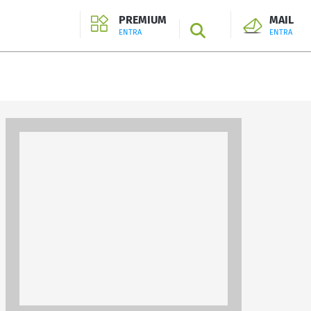
PREMIUM
MAIL
SEARCH
ENTRA
ENTRA
ENTRA