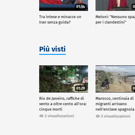
01:54
0
Tra intese e minacce un
Meloni: "Nessuno spa
Iran senza guida?
per i clandestini"
Più visti
01:29
0
Rio de Janeiro, raffiche di
Marocco, centinaia di
vento a oltre cento all'ora:
migranti arrivano
cinque morti
nell'enclave spagnola
Ceuta
3 visualizzazioni
5 visualizzazioni