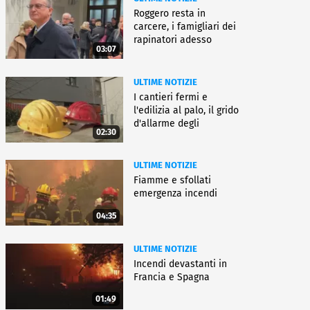
Roggero resta in
carcere, i famigliari dei
rapinatori adesso
03:07
battono cassa
ULTIME NOTIZIE
I cantieri fermi e
l'edilizia al palo, il grido
d'allarme degli
02:30
architetti
ULTIME NOTIZIE
Fiamme e sfollati
emergenza incendi
04:35
ULTIME NOTIZIE
Incendi devastanti in
Francia e Spagna
01:49