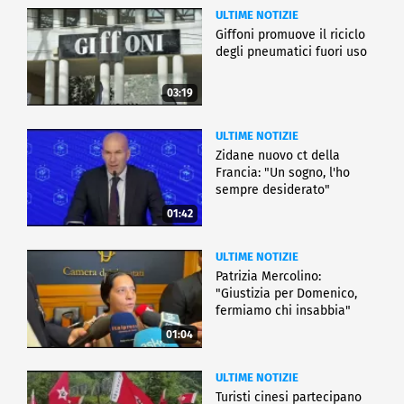
ULTIME NOTIZIE
Giffoni promuove il riciclo
degli pneumatici fuori uso
03:19
ULTIME NOTIZIE
Zidane nuovo ct della
Francia: "Un sogno, l'ho
sempre desiderato"
01:42
ULTIME NOTIZIE
Patrizia Mercolino:
"Giustizia per Domenico,
fermiamo chi insabbia"
01:04
ULTIME NOTIZIE
Turisti cinesi partecipano