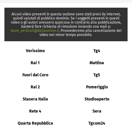
Alcuni video presenti in questa sezione sono stati presi da internet,
quindi valutati di pubblico dominio. Se i soggetti presenti in questi
video o gli autori avessero qualcosa in contrario alla pubblicazione,
basterà fare richiesta di rimozione inviando una mail a:
team_verticali@italiaonline.it
. Provvederemo alla cancellazione del
video nel minor tempo possibile.
Verissimo
Tg4
Rai 1
Mattina
Fuori dal Coro
Tg5
Rai 2
Pomeriggio
Stasera Italia
Studioaperto
Rete 4
Sera
Quarta Repubblica
Tgcom24