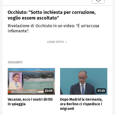
Occhiuto: "Sotto inchiesta per corruzione,
voglio essere ascoltato"
Rivelazione di Occhiuto in un video: "È un'accusa
infamante".
MEDIASET
TG4
SUGGERITI
03:05
01:25
Vacanze, ecco i nostri diritti
Dopo Madrid la Germania,
in spiaggia
ora Berlino ci rispedisce i
migranti