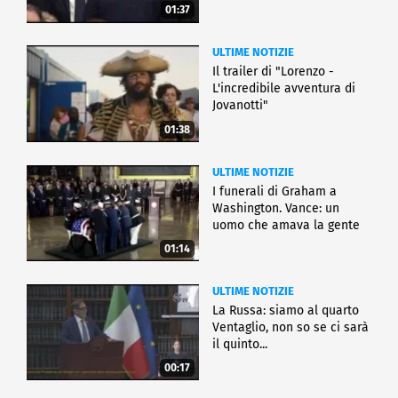
01:37
ULTIME NOTIZIE
Il trailer di "Lorenzo -
L'incredibile avventura di
Jovanotti"
01:38
ULTIME NOTIZIE
I funerali di Graham a
Washington. Vance: un
uomo che amava la gente
01:14
ULTIME NOTIZIE
La Russa: siamo al quarto
Ventaglio, non so se ci sarà
il quinto...
00:17