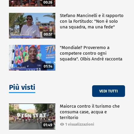
00:26
Stefano Mancinelli e il rapporto
con la Fortitudo: "Non è solo
una squadra, ma una fede"
00:57
"Mondiale? Proveremo a
competere contro ogni
squadra". Olbis Andrè racconta
il percorso di avvicinamento ai
01:14
prossimi mondiali in Germania.
Più visti
VEDI TUTTI
Maiorca contro il turismo che
consuma case, acqua e
territorio
1 visualizzazioni
01:49