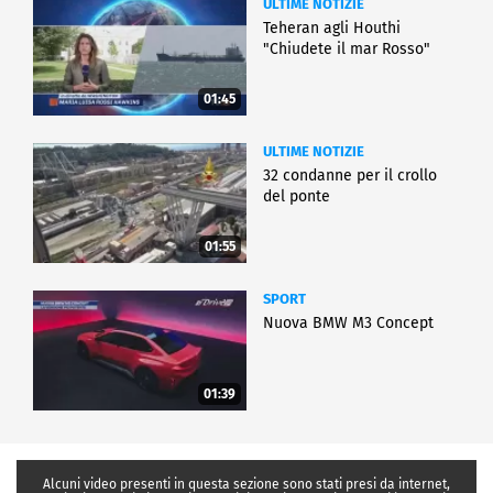
ULTIME NOTIZIE
Teheran agli Houthi
"Chiudete il mar Rosso"
01:45
ULTIME NOTIZIE
32 condanne per il crollo
del ponte
01:55
SPORT
Nuova BMW M3 Concept
01:39
Alcuni video presenti in questa sezione sono stati presi da internet,