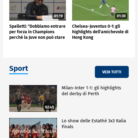
01:19
01:30
Spalletti: "Dobbiamo entrare
Chelsea-Juventus 0-1: gli
per forza in Champions
highlights dell'amichevole di
perché la Juve non può stare
Hong Kong
fuori"
Sport
VEDI TUTTI
Milan-Inter 1-1: gli highlights
del derby di Perth
02:45
Lo show delle Estathé 3x3 Italia
Finals