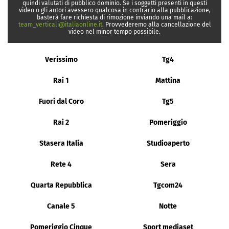
quindi valutati di pubblico dominio. Se i soggetti presenti in questi
video o gli autori avessero qualcosa in contrario alla pubblicazione,
basterà fare richiesta di rimozione inviando una mail a:
team_verticali@italiaonline.it
. Provvederemo alla cancellazione del
video nel minor tempo possibile.
Verissimo
Tg4
Rai 1
Mattina
Fuori dal Coro
Tg5
Rai 2
Pomeriggio
Stasera Italia
Studioaperto
Rete 4
Sera
Quarta Repubblica
Tgcom24
Canale 5
Notte
Pomeriggio Cinque
Sport mediaset