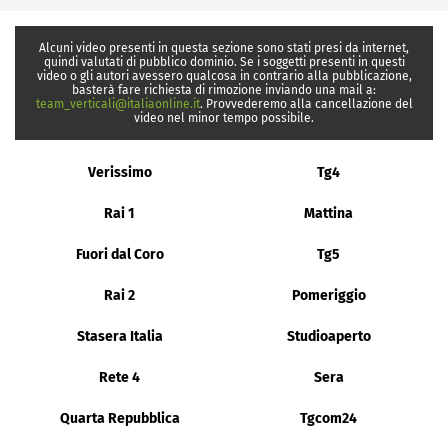
Alcuni video presenti in questa sezione sono stati presi da internet,
quindi valutati di pubblico dominio. Se i soggetti presenti in questi
video o gli autori avessero qualcosa in contrario alla pubblicazione,
basterà fare richiesta di rimozione inviando una mail a:
team_verticali@italiaonline.it
. Provvederemo alla cancellazione del
video nel minor tempo possibile.
Verissimo
Tg4
Rai 1
Mattina
Fuori dal Coro
Tg5
Rai 2
Pomeriggio
Stasera Italia
Studioaperto
Rete 4
Sera
Quarta Repubblica
Tgcom24