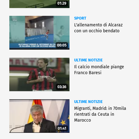
01:29
SPORT
L'allenamento di Alcaraz
con un occhio bendato
00:05
ULTIME NOTIZIE
Il calcio mondiale piange
Franco Baresi
03:36
ULTIME NOTIZIE
Migranti, Madrid: in 70mila
rientrati da Ceuta in
Marocco
01:41