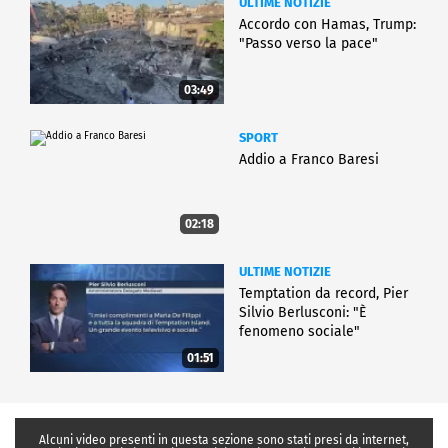
ULTIME NOTIZIE
Accordo con Hamas, Trump:
"Passo verso la pace"
03:49
SPORT
Addio a Franco Baresi
02:18
ULTIME NOTIZIE
Temptation da record, Pier
Silvio Berlusconi: "È
fenomeno sociale"
01:51
Alcuni video presenti in questa sezione sono stati presi da internet,