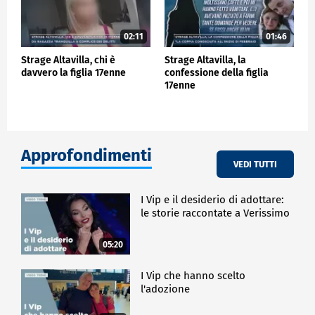
02:11
01:46
Strage Altavilla, chi è
Strage Altavilla, la
davvero la figlia 17enne
confessione della figlia
17enne
Approfondimenti
VEDI TUTTI
I Vip e il desiderio di adottare:
le storie raccontate a Verissimo
05:20
I Vip che hanno scelto
l'adozione