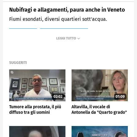
Nubifragi e allagamenti, paura anche in Veneto
Fiumi esondati, diversi quartieri sott'acqua.
MEDIASET
MATTINO CINQUE NEWS
SUGGERITI
02:02
01:09
Tumore alla prostata, il più
Altavilla, il vocale di
diffuso tra gli uomini
Antonella da "Quarto grado"