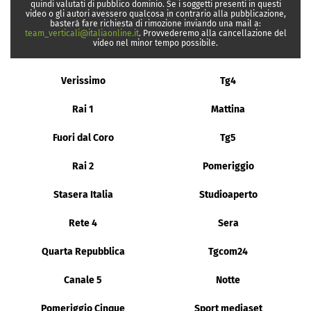
quindi valutati di pubblico dominio. Se i soggetti presenti in questi
video o gli autori avessero qualcosa in contrario alla pubblicazione,
basterà fare richiesta di rimozione inviando una mail a:
team_verticali@italiaonline.it
. Provvederemo alla cancellazione del
video nel minor tempo possibile.
Verissimo
Tg4
Rai 1
Mattina
Fuori dal Coro
Tg5
Rai 2
Pomeriggio
Stasera Italia
Studioaperto
Rete 4
Sera
Quarta Repubblica
Tgcom24
Canale 5
Notte
Pomeriggio Cinque
Sport mediaset