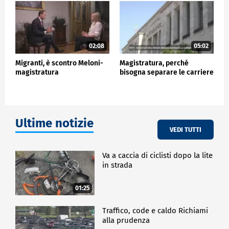
che sono fondamentali per ottenere il
finanziamento".
"La riduzione dell'arretrato civile pendente al 2019, a
fronte di un target atteso del -95% da raggiungere
02:08
05:02
entro dicembre 2024, al 31 ottobre 2024 presso le
Corti d'Appello era arrivato al 99,1%, mentre nei
Migranti, è scontro Meloni-
Magistratura, perché
tribunali ordinari è stata registrata una riduzione del
magistratura
bisogna separare le carriere
91,7%", ha precisato Nordio.
POLITICA
Ultime notizie
VEDI TUTTI
Va a caccia di ciclisti dopo la lite
in strada
01:25
Traffico, code e caldo Richiami
alla prudenza