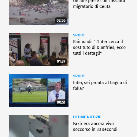
Ue alle prese con l'assalto
migratorio di Ceuta
02:56
SPORT
Raimondi: "L'Inter cerca il
sostituto di Dumfries, ecco
tutti i dettagli"
01:37
SPORT
Inter, sei pronta al bagno di
folla?
00:51
ULTIME NOTIZIE
Fakir era ancora vivo
soccorso in 33 secondi