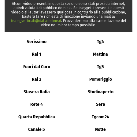
Alcuni video presenti in questa sezione sono stati presi da internet,
quindi valutati di pubblico dominio. Se i soggetti presenti in questi
video o gli autori avessero qualcosa in contrario alla pubblicazione,
basterà fare richiesta di rimozione inviando una mail a:
team_verticali@italiaonline.it
. Provvederemo alla cancellazione del
video nel minor tempo possibile.
Verissimo
Tg4
Rai 1
Mattina
Fuori dal Coro
Tg5
Rai 2
Pomeriggio
Stasera Italia
Studioaperto
Rete 4
Sera
Quarta Repubblica
Tgcom24
Canale 5
Notte