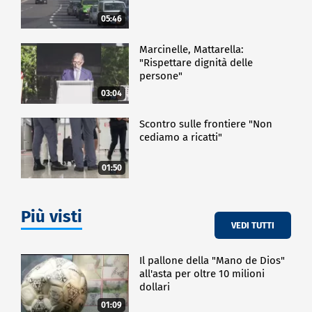
05:46
Marcinelle, Mattarella:
"Rispettare dignità delle
persone"
03:04
Scontro sulle frontiere "Non
cediamo a ricatti"
01:50
Più visti
VEDI TUTTI
Il pallone della "Mano de Dios"
all'asta per oltre 10 milioni
dollari
01:09