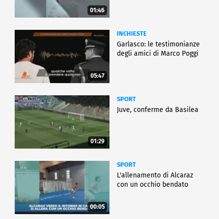
01:46
INCHIESTE
Garlasco: le testimonianze
degli amici di Marco Poggi
05:47
SPORT
Juve, conferme da Basilea
01:29
SPORT
L'allenamento di Alcaraz
con un occhio bendato
00:05