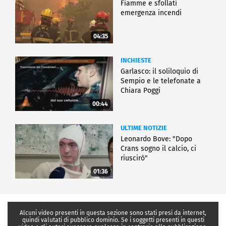
Fiamme e sfollati
emergenza incendi
04:35
INCHIESTE
Garlasco: il soliloquio di
Sempio e le telefonate a
Chiara Poggi
00:44
ULTIME NOTIZIE
Leonardo Bove: "Dopo
Crans sogno il calcio, ci
riuscirò"
01:36
Alcuni video presenti in questa sezione sono stati presi da internet,
quindi valutati di pubblico dominio. Se i soggetti presenti in questi