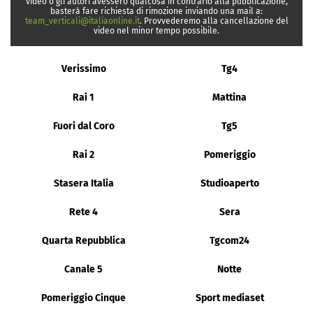
video o gli autori avessero qualcosa in contrario alla pubblicazione,
basterà fare richiesta di rimozione inviando una mail a:
team_verticali@italiaonline.it
. Provvederemo alla cancellazione del
video nel minor tempo possibile.
Verissimo
Tg4
Rai 1
Mattina
Fuori dal Coro
Tg5
Rai 2
Pomeriggio
Stasera Italia
Studioaperto
Rete 4
Sera
Quarta Repubblica
Tgcom24
Canale 5
Notte
Pomeriggio Cinque
Sport mediaset