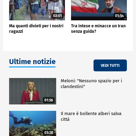
02:01
01:54
Ma quanti divieti per i nostri
Tra intese e minacce un Iran
ragazzi
senza guida?
Ultime notizie
VEDI TUTTI
Meloni: "Nessuno spazio per i
clandestini"
01:56
Il mare è bollente alberi salva
città
03:28