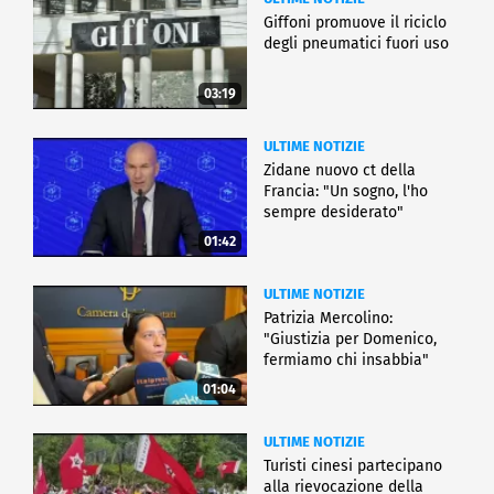
Giffoni promuove il riciclo
degli pneumatici fuori uso
03:19
ULTIME NOTIZIE
Zidane nuovo ct della
Francia: "Un sogno, l'ho
sempre desiderato"
01:42
ULTIME NOTIZIE
Patrizia Mercolino:
"Giustizia per Domenico,
fermiamo chi insabbia"
01:04
ULTIME NOTIZIE
Turisti cinesi partecipano
alla rievocazione della