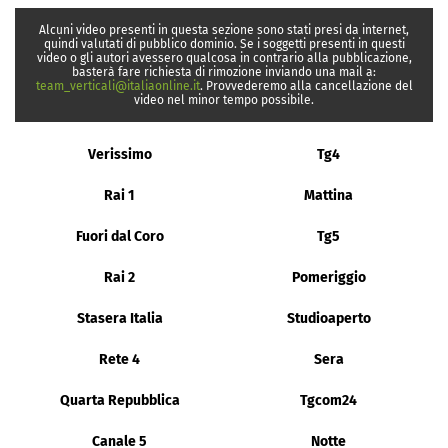
Alcuni video presenti in questa sezione sono stati presi da internet,
quindi valutati di pubblico dominio. Se i soggetti presenti in questi
video o gli autori avessero qualcosa in contrario alla pubblicazione,
basterà fare richiesta di rimozione inviando una mail a:
team_verticali@italiaonline.it
. Provvederemo alla cancellazione del
video nel minor tempo possibile.
Verissimo
Tg4
Rai 1
Mattina
Fuori dal Coro
Tg5
Rai 2
Pomeriggio
Stasera Italia
Studioaperto
Rete 4
Sera
Quarta Repubblica
Tgcom24
Canale 5
Notte