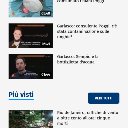
consumato Chiara Poggi
05:48
Garlasco: consulente Poggi, c'è
stata contaminazione sulle
unghie?
05:45
Garlasco: Sempio e la
bottiglietta d'acqua
01:44
Più visti
VEDI TUTTI
Rio de Janeiro, raffiche di vento
a oltre cento all'ora: cinque
morti