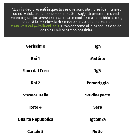
Alcuni video presenti in questa sezione sono stati presi da internet,
quindi valutati di pubblico dominio. Se i soggetti presenti in questi
video o gli autori avessero qualcosa in contrario alla pubblicazione,
basterà fare richiesta di rimozione inviando una mail a:
team_verticali@italiaonline.it
. Provvederemo alla cancellazione del
video nel minor tempo possibile.
Verissimo
Tg4
Rai 1
Mattina
Fuori dal Coro
Tg5
Rai 2
Pomeriggio
Stasera Italia
Studioaperto
Rete 4
Sera
Quarta Repubblica
Tgcom24
Canale 5
Notte