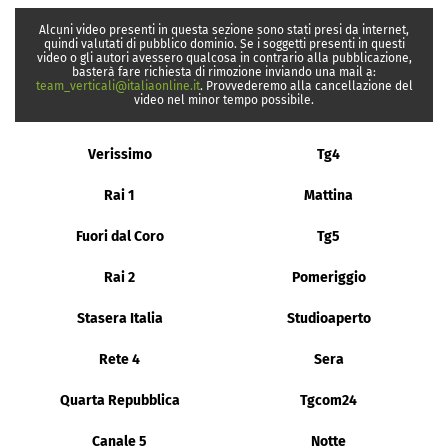
Alcuni video presenti in questa sezione sono stati presi da internet,
quindi valutati di pubblico dominio. Se i soggetti presenti in questi
video o gli autori avessero qualcosa in contrario alla pubblicazione,
basterà fare richiesta di rimozione inviando una mail a:
team_verticali@italiaonline.it
. Provvederemo alla cancellazione del
video nel minor tempo possibile.
Verissimo
Tg4
Rai 1
Mattina
Fuori dal Coro
Tg5
Rai 2
Pomeriggio
Stasera Italia
Studioaperto
Rete 4
Sera
Quarta Repubblica
Tgcom24
Canale 5
Notte