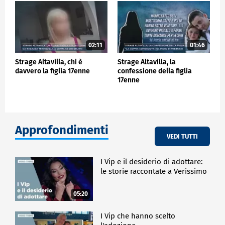
02:11
01:46
Strage Altavilla, chi è
Strage Altavilla, la
davvero la figlia 17enne
confessione della figlia
17enne
Approfondimenti
VEDI TUTTI
I Vip e il desiderio di adottare:
le storie raccontate a Verissimo
05:20
I Vip che hanno scelto