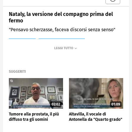
Nataly, la versione del compagno prima del
fermo
"Pensavo scherzasse, faceva discorsi senza senso"
MEDIASET
MATTINO CINQUE NEWS
SUGGERITI
02:02
01:09
Tumore alla prostata, il più
Altavilla, il vocale di
diffuso tra gli uomini
Antonella da "Quarto grado"