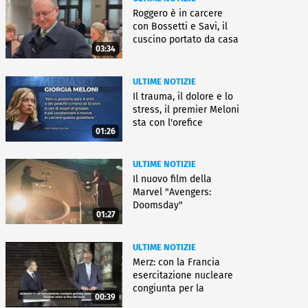
Roggero è in carcere
con Bossetti e Savi, il
cuscino portato da casa
03:34
ULTIME NOTIZIE
Il trauma, il dolore e lo
stress, il premier Meloni
sta con l'orefice
01:26
ULTIME NOTIZIE
Il nuovo film della
Marvel "Avengers:
Doomsday"
01:27
ULTIME NOTIZIE
Merz: con la Francia
esercitazione nucleare
congiunta per la
00:39
deterrenza