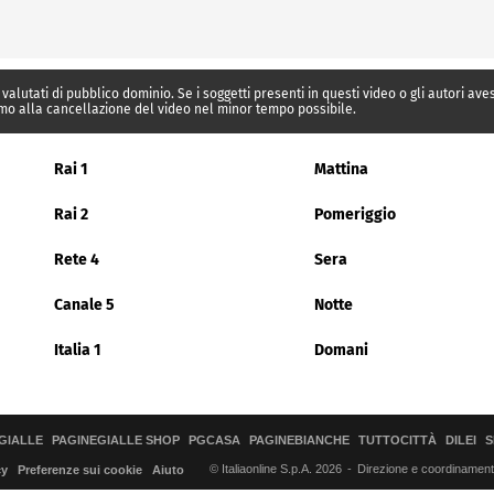
 valutati di pubblico dominio. Se i soggetti presenti in questi video o gli autori av
mo alla cancellazione del video nel minor tempo possibile.
Rai 1
Mattina
Rai 2
Pomeriggio
Rete 4
Sera
Canale 5
Notte
Italia 1
Domani
GIALLE
PAGINEGIALLE SHOP
PGCASA
PAGINEBIANCHE
TUTTOCITTÀ
DILEI
S
© Italiaonline S.p.A. 2026
Direzione e coordinamento 
cy
Preferenze sui cookie
Aiuto