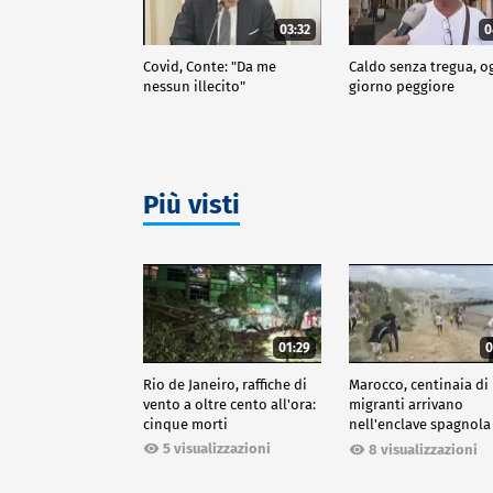
03:32
0
Covid, Conte: "Da me
Caldo senza tregua, o
nessun illecito"
giorno peggiore
Più visti
01:29
0
Rio de Janeiro, raffiche di
Marocco, centinaia di
vento a oltre cento all'ora:
migranti arrivano
cinque morti
nell'enclave spagnola
Ceuta
5 visualizzazioni
8 visualizzazioni