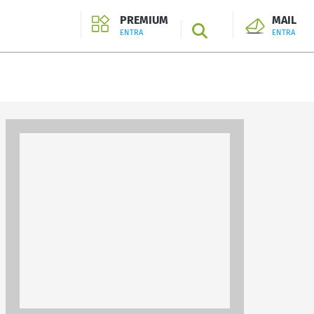
PREMIUM
MAIL
SEARCH
ENTRA
ENTRA
ENTRA