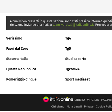
Alcuni video presenti in questa sezione sono stati presi da internet, quindi
rimozione inviando una mail a:
team_verticali@italiaonline.it
. Provvedere
Verissimo
Tg4
Fuori dal Coro
Tg5
Stasera Italia
Studioaperto
Quarta Repubblica
Tgcom24
Pomeriggio Cinque
Sport mediaset
LIBERO
VIRGILIO
PAGINE
Chi siamo
Note Legali
Privacy
Cookie Poli