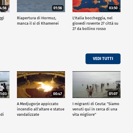
4:56
01:56
03:50
ggi
Riapertura di Hormuz,
L'Italia boccheggia, nel
manca il sì di Khamenei
giovedì rovente 27 città su
27 da bollino rosso
VEDI TUTTI
1:03
00:47
01:07
A Medjugorje appiccato
I migranti di Ceuta: "Siamo
incendio all'altare e statue
venuti qui in cerca di una
 di
vandalizzate
vita migliore"