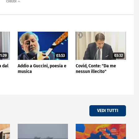
1:29
03:53
03:32
a dal
Addio a Guccini, poesia e
Covid, Conte: "Da me
musica
nessun illecito"
VEDI TUTTI