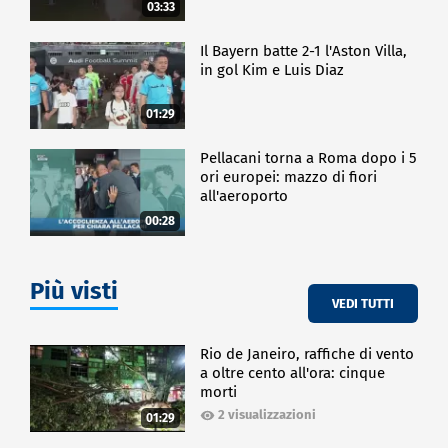
03:33
Il Bayern batte 2-1 l'Aston Villa,
in gol Kim e Luis Diaz
01:29
Pellacani torna a Roma dopo i 5
ori europei: mazzo di fiori
all'aeroporto
00:28
Più visti
VEDI TUTTI
Rio de Janeiro, raffiche di vento
a oltre cento all'ora: cinque
morti
2 visualizzazioni
01:29