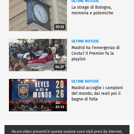
ULTIME NOTIZIE
La strage di Bologna,
memoria e polemiche
03:32
ULTIME NOTIZIE
Madrid ha l'emergenza di
Ceuta? Il Premier fa la
playlist
04:27
ULTIME NOTIZIE
Madrid accoglie i campioni
del mondo, dai reali poi il
bagno di folla
01:13
Alcuni video presenti in questa sezione sono stati presi da internet,