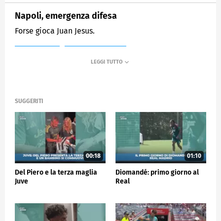
Napoli, emergenza difesa
Forse gioca Juan Jesus.
MEDIASET
SPORTMEDIASET
SUGGERITI
00:18
01:10
Del Piero e la terza maglia
Diomandé: primo giorno al
Juve
Real