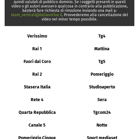
quindi valutati di pubblico dominio. Se i soggetti presenti in questi
video o gli autori avessero qualcosa in contrario alla pubblicazione,
basterà fare richiesta di rimozione inviando una mail a:
team_verticali@italiaonline.it
. Provvederemo alla cancellazione del
video nel minor tempo possibile.
Verissimo
Tg4
Rai 1
Mattina
Fuori dal Coro
Tg5
Rai 2
Pomeriggio
Stasera Italia
Studioaperto
Rete 4
Sera
Quarta Repubblica
Tgcom24
Canale 5
Notte
Pomeriggio Cinque
Sport mediaset