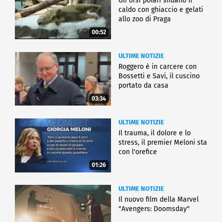
Gli orsi polari sfidano il
caldo con ghiaccio e gelati
allo zoo di Praga
00:52
ULTIME NOTIZIE
Roggero è in carcere con
Bossetti e Savi, il cuscino
portato da casa
03:34
ULTIME NOTIZIE
Il trauma, il dolore e lo
stress, il premier Meloni sta
con l'orefice
01:26
ULTIME NOTIZIE
Il nuovo film della Marvel
"Avengers: Doomsday"