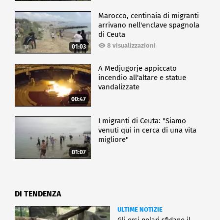
Marocco, centinaia di migranti
arrivano nell'enclave spagnola
di Ceuta
8 visualizzazioni
01:03
A Medjugorje appiccato
incendio all'altare e statue
vandalizzate
00:47
I migranti di Ceuta: "Siamo
venuti qui in cerca di una vita
migliore"
01:07
DI TENDENZA
ULTIME NOTIZIE