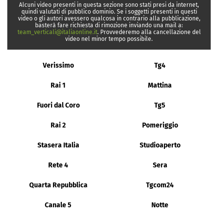
Alcuni video presenti in questa sezione sono stati presi da internet,
quindi valutati di pubblico dominio. Se i soggetti presenti in questi
video o gli autori avessero qualcosa in contrario alla pubblicazione,
basterà fare richiesta di rimozione inviando una mail a:
team_verticali@italiaonline.it
. Provvederemo alla cancellazione del
video nel minor tempo possibile.
Verissimo
Tg4
Rai 1
Mattina
Fuori dal Coro
Tg5
Rai 2
Pomeriggio
Stasera Italia
Studioaperto
Rete 4
Sera
Quarta Repubblica
Tgcom24
Canale 5
Notte