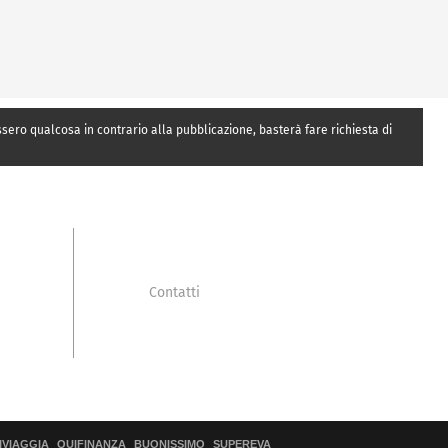
essero qualcosa in contrario alla pubblicazione, basterà fare richiesta di
Contatti
IVIAGGIA
QUIFINANZA
BUONISSIMO
SUPEREVA