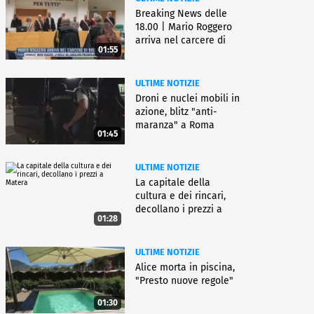
Breaking News delle
18.00 | Mario Roggero
arriva nel carcere di
01:55
Bollate
ULTIME NOTIZIE
Droni e nuclei mobili in
azione, blitz "anti-
maranza" a Roma
01:45
ULTIME NOTIZIE
La capitale della
cultura e dei rincari,
decollano i prezzi a
01:28
Matera
ULTIME NOTIZIE
Alice morta in piscina,
"Presto nuove regole"
01:30