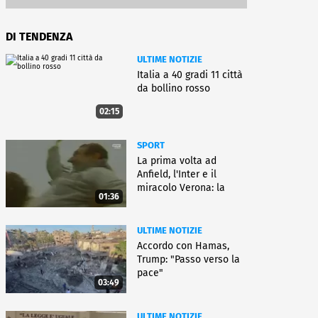
DI TENDENZA
ULTIME NOTIZIE
Italia a 40 gradi 11 città
da bollino rosso
02:15
SPORT
La prima volta ad
Anfield, l'Inter e il
miracolo Verona: la
01:36
carriera di Bagnoli
ULTIME NOTIZIE
Accordo con Hamas,
Trump: "Passo verso la
pace"
03:49
ULTIME NOTIZIE