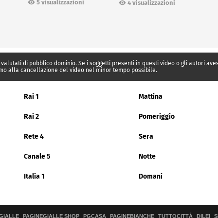
Ceuta
5 visualizzazioni
4 visualizzazioni
 valutati di pubblico dominio. Se i soggetti presenti in questi video o gli autori av
mo alla cancellazione del video nel minor tempo possibile.
Rai 1
Mattina
Rai 2
Pomeriggio
Rete 4
Sera
Canale 5
Notte
Italia 1
Domani
GIALLE
PAGINEGIALLE SHOP
PGCASA
PAGINEBIANCHE
TUTTOCITTÀ
DILEI
S