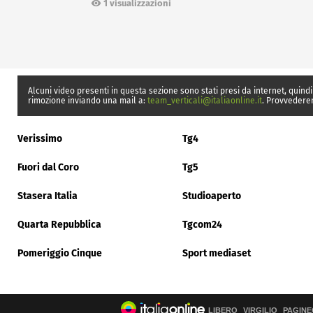
1 visualizzazioni
Alcuni video presenti in questa sezione sono stati presi da internet, quindi
rimozione inviando una mail a:
team_verticali@italiaonline.it
. Provvedere
Verissimo
Tg4
Fuori dal Coro
Tg5
Stasera Italia
Studioaperto
Quarta Repubblica
Tgcom24
Pomeriggio Cinque
Sport mediaset
LIBERO
VIRGILIO
PAGINE