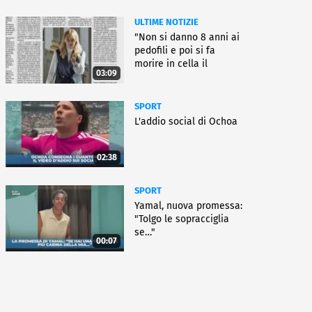
ULTIME NOTIZIE
"Non si danno 8 anni ai
pedofili e poi si fa
morire in cella il
03:09
gioielliere"
SPORT
L'addio social di Ochoa
02:38
SPORT
Yamal, nuova promessa:
"Tolgo le sopracciglia
se…"
00:07