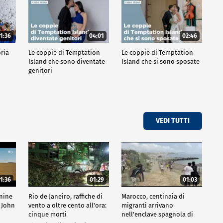
1:36
04:01
02:46
oria
Le coppie di Temptation
Le coppie di Temptation
Island che sono diventate
Island che si sono sposate
genitori
VEDI TUTTI
1:36
01:29
01:03
inine
Rio de Janeiro, raffiche di
Marocco, centinaia di
 John
vento a oltre cento all'ora:
migranti arrivano
cinque morti
nell'enclave spagnola di