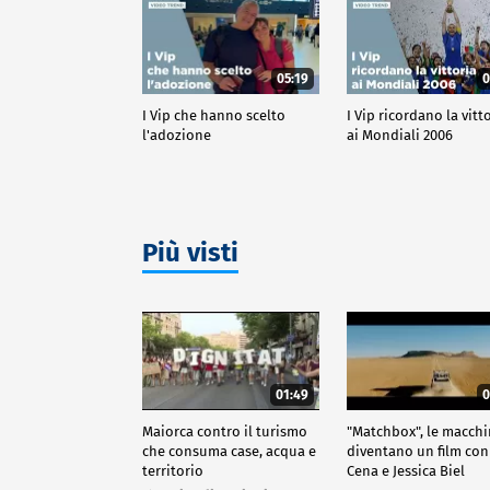
05:19
0
I Vip che hanno scelto
I Vip ricordano la vitt
l'adozione
ai Mondiali 2006
Più visti
01:49
0
Maiorca contro il turismo
"Matchbox", le macch
che consuma case, acqua e
diventano un film con
territorio
Cena e Jessica Biel