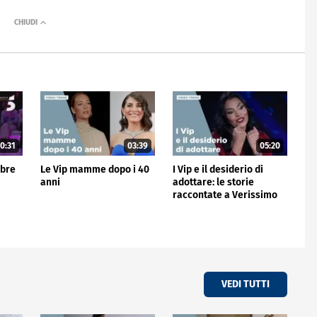
0:31
03:39
05:20
mbre
Le Vip mamme dopo i 40
I Vip e il desiderio di
anni
adottare: le storie
raccontate a Verissimo
VEDI TUTTI