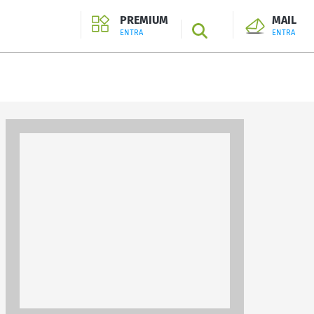
PREMIUM
MAIL
SEARCH
ENTRA
ENTRA
ENTRA