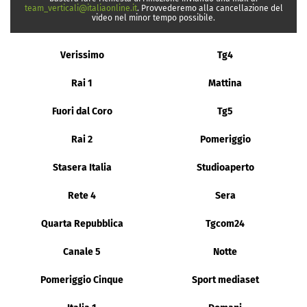
team_verticali@italiaonline.it
. Provvederemo alla cancellazione del
video nel minor tempo possibile.
Verissimo
Tg4
Rai 1
Mattina
Fuori dal Coro
Tg5
Rai 2
Pomeriggio
Stasera Italia
Studioaperto
Rete 4
Sera
Quarta Repubblica
Tgcom24
Canale 5
Notte
Pomeriggio Cinque
Sport mediaset