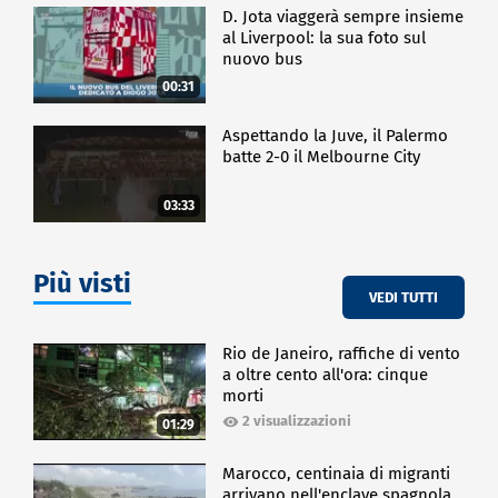
D. Jota viaggerà sempre insieme
al Liverpool: la sua foto sul
nuovo bus
00:31
Aspettando la Juve, il Palermo
batte 2-0 il Melbourne City
03:33
Più visti
VEDI TUTTI
Rio de Janeiro, raffiche di vento
a oltre cento all'ora: cinque
morti
2 visualizzazioni
01:29
Marocco, centinaia di migranti
arrivano nell'enclave spagnola