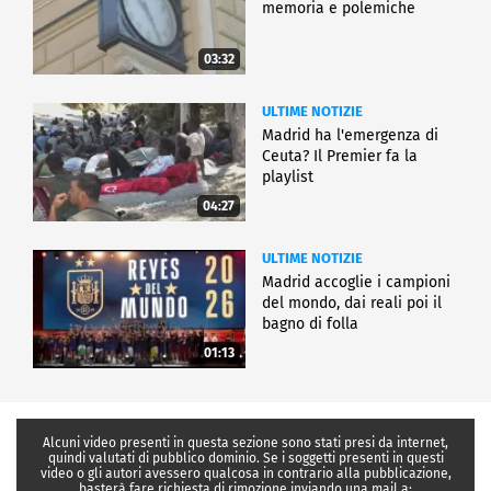
memoria e polemiche
03:32
ULTIME NOTIZIE
Madrid ha l'emergenza di
Ceuta? Il Premier fa la
playlist
04:27
ULTIME NOTIZIE
Madrid accoglie i campioni
del mondo, dai reali poi il
bagno di folla
01:13
Alcuni video presenti in questa sezione sono stati presi da internet,
quindi valutati di pubblico dominio. Se i soggetti presenti in questi
video o gli autori avessero qualcosa in contrario alla pubblicazione,
basterà fare richiesta di rimozione inviando una mail a: