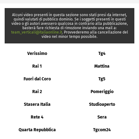
Alcuni video presenti in questa sezione sono stati presi da internet,
quindi valutati di pubblico dominio. Se i soggetti presenti in questi
video o gli autori avessero qualcosa in contrario alla pubblicazione,
basterà fare richiesta di rimozione inviando una mail a:
team_verticali@italiaonline.it
. Provvederemo alla cancellazione del
video nel minor tempo possibile.
Verissimo
Tg4
Rai 1
Mattina
Fuori dal Coro
Tg5
Rai 2
Pomeriggio
Stasera Italia
Studioaperto
Rete 4
Sera
Quarta Repubblica
Tgcom24