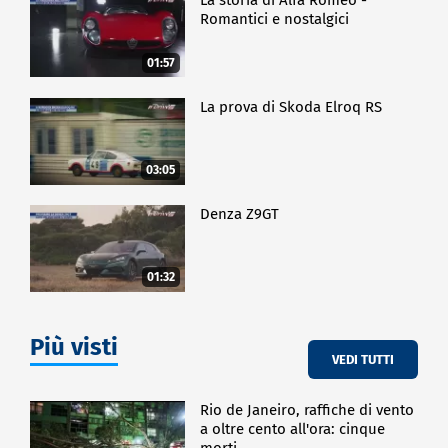
Romantici e nostalgici
01:57
La prova di Skoda Elroq RS
03:05
Denza Z9GT
01:32
Più visti
VEDI TUTTI
Rio de Janeiro, raffiche di vento
a oltre cento all'ora: cinque