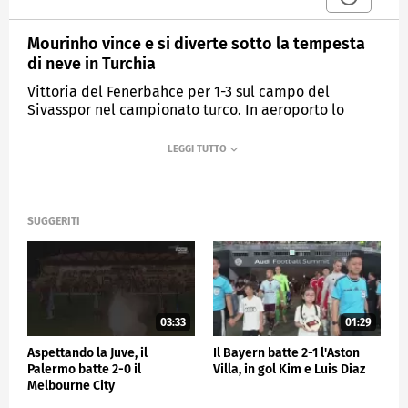
Mourinho vince e si diverte sotto la tempesta
di neve in Turchia
Vittoria del Fenerbahce per 1-3 sul campo del
Sivasspor nel campionato turco. In aeroporto lo
special one ha pubblicato un video sui social
immerso in una vera e propria tempesta di neve
MEDIASET
SPORTMEDIASET
SUGGERITI
03:33
01:29
Aspettando la Juve, il
Il Bayern batte 2-1 l'Aston
Palermo batte 2-0 il
Villa, in gol Kim e Luis Diaz
Melbourne City