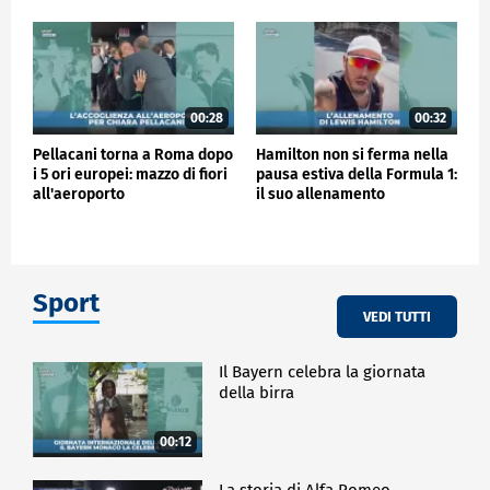
00:28
00:32
Pellacani torna a Roma dopo
Hamilton non si ferma nella
i 5 ori europei: mazzo di fiori
pausa estiva della Formula 1:
all'aeroporto
il suo allenamento
Sport
VEDI TUTTI
Il Bayern celebra la giornata
della birra
00:12
La storia di Alfa Romeo -