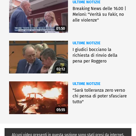
ULTIME NOTIZIE
Breaking News delle 16.00 |
Meloni: "Verità su Fakir, no
alle violenze"
01:50
ULTIME NOTIZIE
I giudici bocciano la
richiesta di rinvio della
pena per Roggero
02:12
ULTIME NOTIZIE
"Sarà tolleranza zero verso
chi pensa di poter sfasciare
tutto"
05:55
Alcuni video presenti in questa sezione sono stati presi da internet,