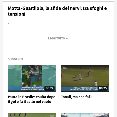
Motta-Guardiola, la sfida dei nervi: tra sfoghi e
tensioni
.
MEDIASET
SPORTMEDIASET
SUGGERITI
00:27
00:25
Paura in Brasile: esulta dopo
Tonali, ma che fai?
il gol e fa il salto nel vuoto