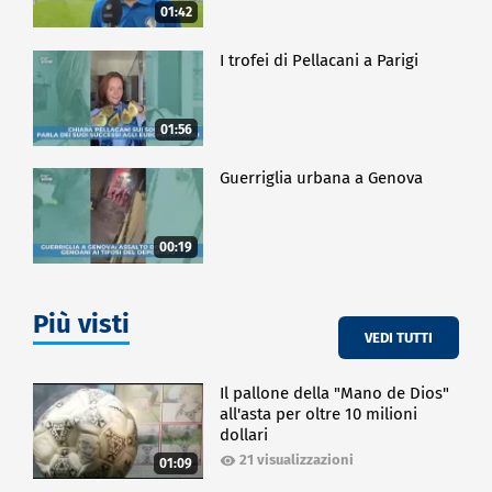
01:42
I trofei di Pellacani a Parigi
01:56
Guerriglia urbana a Genova
00:19
Più visti
VEDI TUTTI
Il pallone della "Mano de Dios"
all'asta per oltre 10 milioni
dollari
21 visualizzazioni
01:09