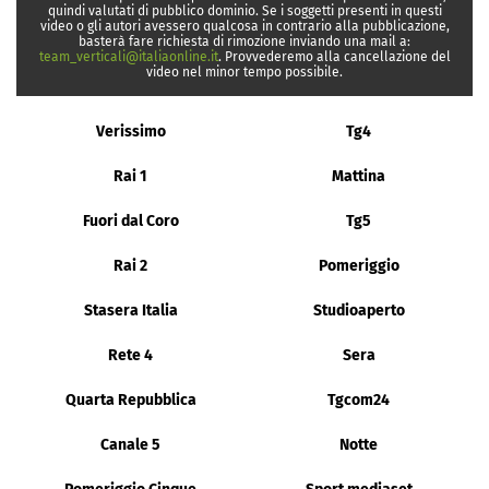
quindi valutati di pubblico dominio. Se i soggetti presenti in questi
video o gli autori avessero qualcosa in contrario alla pubblicazione,
basterà fare richiesta di rimozione inviando una mail a:
team_verticali@italiaonline.it
. Provvederemo alla cancellazione del
video nel minor tempo possibile.
Verissimo
Tg4
Rai 1
Mattina
Fuori dal Coro
Tg5
Rai 2
Pomeriggio
Stasera Italia
Studioaperto
Rete 4
Sera
Quarta Repubblica
Tgcom24
Canale 5
Notte