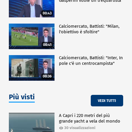
Gasperini vuole un trequartista"
00:43
Calciomercato, Battisti: "Milan,
l'obiettivo è sfoltire"
00:41
Calciomercato, Battisti: "Inter, In
pole c'è un centrocampista"
00:36
Più visti
VEDI TUTTI
A Capri i 220 metri del più
grande yacht a vela del mondo
30 visualizzazioni