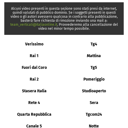
Alcuni video presenti in questa sezione sono stati presi da internet,
quindi valutati di pubblico dominio. Se i soggetti presenti in questi
video o gli autori avessero qualcosa in contrario alla pubblicazione,
basterà fare richiesta di rimozione inviando una mail a:
team_verticali@italiaonline.it
. Provvederemo alla cancellazione del
video nel minor tempo possibile.
Verissimo
Tg4
Rai 1
Mattina
Fuori dal Coro
Tg5
Rai 2
Pomeriggio
Stasera Italia
Studioaperto
Rete 4
Sera
Quarta Repubblica
Tgcom24
Canale 5
Notte