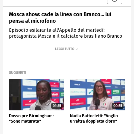
Mosca show: cade la linea con Branco... lui
pensa al microfono
Episodio esilarante all'Appello del martedì:
protagonista Mosca e il calciatore brasiliano Branco
MEDIASET
SPORTMEDIASET
SUGGERITI
01:35
00:55
Dosso pre Birmingham:
Nadia Battocletti: "Voglio
"Sono maturata"
un'altra doppietta d'oro"