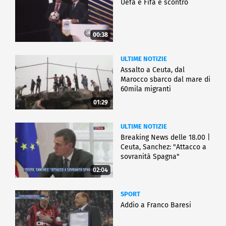
Uefa e Fifa è scontro
00:38
ULTIME NOTIZIE
Assalto a Ceuta, dal
Marocco sbarco dal mare di
60mila migranti
01:29
ULTIME NOTIZIE
Breaking News delle 18.00 |
Ceuta, Sanchez: "Attacco a
sovranità Spagna"
02:04
SPORT
Addio a Franco Baresi