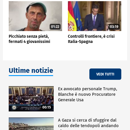
01:22
03:19
Picchiato senza pietà,
Controlli frontiere, è crisi
fermati 4 giovanissimi
Italia-Spagna
Ultime notizie
VEDI TUTTI
Ex avvocato personale Trump,
Blanche è nuovo Procuratore
Generale Usa
00:15
A Gaza si cerca di sfuggire dal
caldo delle tendopoli andando