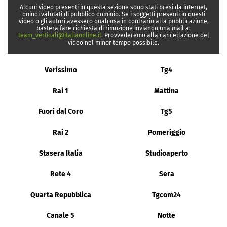
Alcuni video presenti in questa sezione sono stati presi da internet,
quindi valutati di pubblico dominio. Se i soggetti presenti in questi
video o gli autori avessero qualcosa in contrario alla pubblicazione,
basterà fare richiesta di rimozione inviando una mail a:
team_verticali@italiaonline.it
. Provvederemo alla cancellazione del
video nel minor tempo possibile.
Verissimo
Tg4
Rai 1
Mattina
Fuori dal Coro
Tg5
Rai 2
Pomeriggio
Stasera Italia
Studioaperto
Rete 4
Sera
Quarta Repubblica
Tgcom24
Canale 5
Notte