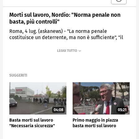
Morti sul lavoro, Nordio: "Norma penale non
basta, più controlli"
Roma, 4 lug. (askanews) - "La norma penale
costituisce un deterrente, ma non è sufficiente", "il
primo elemento di detterenza è il controllo, occorre
assolutamente potenziare i controlli". Lo ha detto il
ministro della Giustizia, Carlo Nordio, intervenendo
alla cerimonia di commemorazione delle vittime sul
lavoro alla Sala Mappamondo della Camera. "Non è
la punizione del colpevole che potrà far rivivere la
SUGGERITI
vittima sul lavoro", ha ribadito sottolineando che
bisogna intervenire prima che accadono gli
incidenti.
POLITICA
04:08
05:21
Basta morti sul lavoro
Primo maggio in piazza
"Necessaria sicurezza"
basta morti sul lavoro