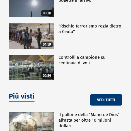
bollette in arrivo
03:28
"Rischio terrorismo regia dietro
a Ceuta"
01:59
Controlli a campione su
centinaia di voli
02:59
Più visti
VEDI TUTTI
Il pallone della "Mano de Dios"
all'asta per oltre 10 milioni
dollari