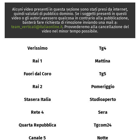
Alcuni video presenti in questa sezione sono stati presi da internet,
quindi valutati di pubblico dominio. Se i soggetti presenti in questi
video o gli autori avessero qualcosa in contrario alla pubblicazione,
basterà fare richiesta di rimozione inviando una mail a:
team_verticali@italiaonline.it
. Provvederemo alla cancellazione del
video nel minor tempo possibile.
Verissimo
Tg4
Rai 1
Mattina
Fuori dal Coro
Tg5
Rai 2
Pomeriggio
Stasera Italia
Studioaperto
Rete 4
Sera
Quarta Repubblica
Tgcom24
Canale 5
Notte