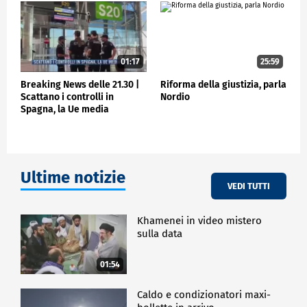
01:17
25:59
Breaking News delle 21.30 |
Riforma della giustizia, parla
Scattano i controlli in
Nordio
Spagna, la Ue media
Ultime notizie
VEDI TUTTI
Khamenei in video mistero
sulla data
01:54
Caldo e condizionatori maxi-