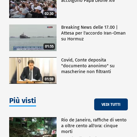
accolgono Papa Leone XIV
intitolata "Il ritratto del suo tempo", racconta anche
delle grandi pale di argomento religioso che l'artista
02:30
ha realizzato, oltre che la sua interpretazione dello
spirito della Controriforma. Articolata in nove
Breaking News delle 17.00 |
sezioni, l'esposizione nel museo di Intesa Sanpaolo è
Attesa per l'accordo Iran-Oman
aperta al pubblico fino al 1 aprile 2024.
su Hormuz
01:55
CRONACA
Covid, Conte deposita
"documento anonimo" su
mascherine non filtranti
01:59
Più visti
VEDI TUTTI
Rio de Janeiro, raffiche di vento
a oltre cento all'ora: cinque
morti