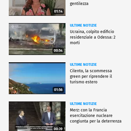
gentilezza
01:14
ULTIME NOTIZIE
Ucraina, colpito edificio
residenziale a Odessa: 2
morti
00:54
ULTIME NOTIZIE
Cilento, la scommessa
green per riprendere il
turismo estero
01:56
ULTIME NOTIZIE
Merz: con la Francia
esercitazione nucleare
congiunta per la deterrenza
00:39