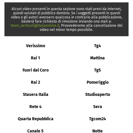
Alcuni video presenti in questa sezione sono stati presi da internet,
quindi valutati di pubblico dominio. Se i soggetti presenti in questi
video o gli autori avessero qualcosa in contrario alla pubblicazione,
basterà fare richiesta di rimozione inviando una mail a:
team_verticali@italiaonline.it
. Provvederemo alla cancellazione del
video nel minor tempo possibile.
Verissimo
Tg4
Rai 1
Mattina
Fuori dal Coro
Tg5
Rai 2
Pomeriggio
Stasera Italia
Studioaperto
Rete 4
Sera
Quarta Repubblica
Tgcom24
Canale 5
Notte