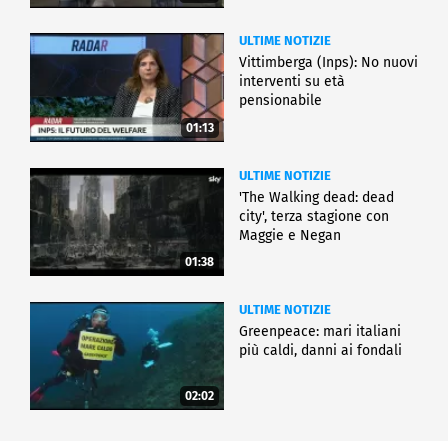
ULTIME NOTIZIE
Vittimberga (Inps): No nuovi
interventi su età
pensionabile
01:13
ULTIME NOTIZIE
'The Walking dead: dead
city', terza stagione con
Maggie e Negan
01:38
ULTIME NOTIZIE
Greenpeace: mari italiani
più caldi, danni ai fondali
02:02