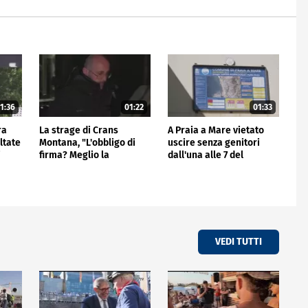
1:36
01:22
01:33
ra
La strage di Crans
A Praia a Mare vietato
ltate
Montana, "L'obbligo di
uscire senza genitori
i
firma? Meglio la
dall'una alle 7 del
videocall"
mattino
VEDI TUTTI