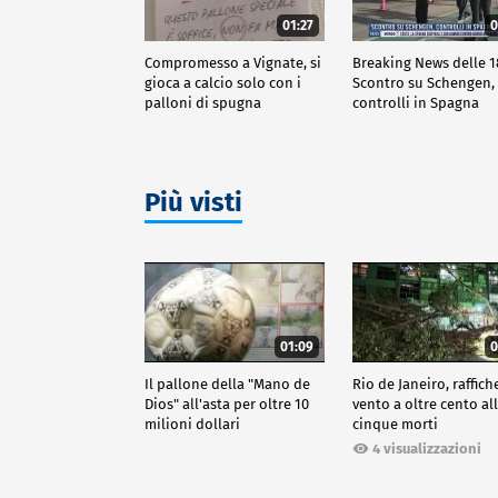
01:27
0
Compromesso a Vignate, si
Breaking News delle 1
gioca a calcio solo con i
Scontro su Schengen,
palloni di spugna
controlli in Spagna
Più visti
01:09
0
Il pallone della "Mano de
Rio de Janeiro, raffich
Dios" all'asta per oltre 10
vento a oltre cento all
milioni dollari
cinque morti
4 visualizzazioni