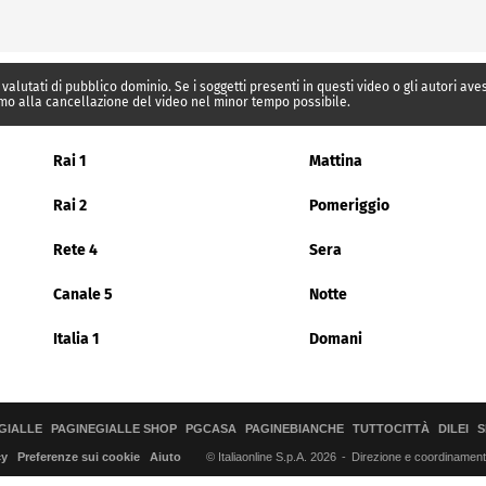
 valutati di pubblico dominio. Se i soggetti presenti in questi video o gli autori av
mo alla cancellazione del video nel minor tempo possibile.
Rai 1
Mattina
Rai 2
Pomeriggio
Rete 4
Sera
Canale 5
Notte
Italia 1
Domani
GIALLE
PAGINEGIALLE SHOP
PGCASA
PAGINEBIANCHE
TUTTOCITTÀ
DILEI
S
© Italiaonline S.p.A. 2026
Direzione e coordinamento 
cy
Preferenze sui cookie
Aiuto