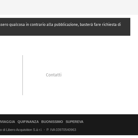
essero qualcosa in contrario alla pubblicazione, basterà fare richiesta di
Contatti
IVIAGGIA
QUIFINANZA
BUONISSIMO
SUPEREVA
di Libero Acquisition S.á r.l.
P. IVA 03970540963