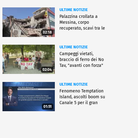
ULTIME NOTIZIE
Palazzina crollata a
Messina, corpo
recuperato, scavi tra le
02:18
macerie
ULTIME NOTIZIE
Campeggi vietati,
braccio di ferro dei No
Tav, "avanti con forza"
02:04
ULTIME NOTIZIE
Fenomeno Temptation
Island, ascolti boom su
Canale 5 per il gran
01:51
finale