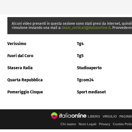
Alcuni video presenti in questa sezione sono stati presi da internet, quindi
rimozione inviando una mail a:
team_verticali@italiaonline.it
. Provvedere
Verissimo
Tg4
Fuori dal Coro
Tg5
Stasera Italia
Studioaperto
Quarta Repubblica
Tgcom24
Pomeriggio Cinque
Sport mediaset
LIBERO
VIRGILIO
PAGINE
Chi siamo
Note Legali
Privacy
Cookie Poli