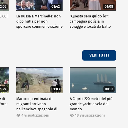
2:05
01:42
01:08
8.00 |
La Russa a Marcinelle: non
"Questa sera guido io":
dico nulla per non
campagna polizia in
sporcare commemorazione
spiagge e locali da ballo
VEDI TUTTI
1:29
01:03
00:33
e di
Marocco, centinaia di
A Capri i 220 metri del più
'ora:
migranti arrivano
grande yacht a vela del
nell'enclave spagnola di
mondo
Ceuta
18 visualizzazioni
4 visualizzazioni