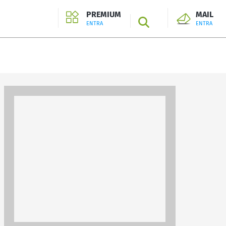
PREMIUM
MAIL
SEARCH
ENTRA
ENTRA
ENTRA