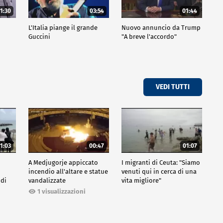
1:30
03:54
01:44
L'Italia piange il grande
Nuovo annuncio da Trump
Guccini
"A breve l'accordo"
VEDI TUTTI
1:03
00:47
01:07
A Medjugorje appiccato
I migranti di Ceuta: "Siamo
incendio all'altare e statue
venuti qui in cerca di una
 di
vandalizzate
vita migliore"
1 visualizzazioni