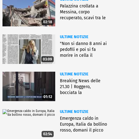
Palazzina crollata a
Messina, corpo
recuperato, scavi tra le
02:18
macerie
ULTIME NOTIZIE
"Non si danno 8 anni ai
pedofili e poi si fa
morire in cella il
03:09
gioielliere"
ULTIME NOTIZIE
Breaking News delle
21.30 | Roggero,
bocciata la
01:12
sospensione della pena
ULTIME NOTIZIE
Emergenza caldo in
Europa, Italia da bollino
rosso, domani il picco
02:54