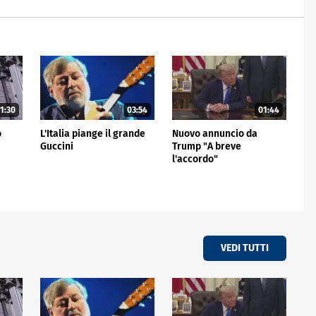
1:30
03:54
01:44
o
L'Italia piange il grande
Nuovo annuncio da
Guccini
Trump "A breve
l'accordo"
VEDI TUTTI