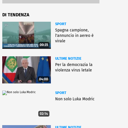
DI TENDENZA
SPORT
Spagna campione,
l'annuncio in aereo è
virale
00:35
ULTIME NOTIZIE
Per la democrazia la
violenza virus letale
04:00
SPORT
Non solo Luka Modric
02:14
ULTIME NOTIZIE