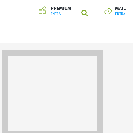
PREMIUM
MAIL
SEARCH
ENTRA
ENTRA
ENTRA