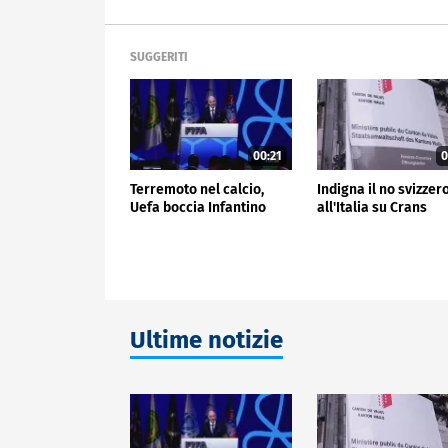
SUGGERITI
00:21
0
Terremoto nel calcio,
Indigna il no svizzer
Uefa boccia Infantino
all'Italia su Crans
Ultime notizie