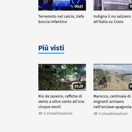
00:21
0
Terremoto nel calcio, Uefa
Indigna il no svizzero
boccia Infantino
all'Italia su Crans
Più visti
01:29
0
Rio de Janeiro, raffiche di
Marocco, centinaia di
vento a oltre cento all'ora:
migranti arrivano
cinque morti
nell'enclave spagnola
Ceuta
2 visualizzazioni
3 visualizzazioni