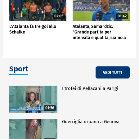
02:05
01:42
L'Atalanta fa tre gol allo
Atalanta, Samardzic:
Schalke
"Grande partita per
intensità e qualità, siamo a
buon punto"
Sport
VEDI TUTTI
I trofei di Pellacani a Parigi
01:56
Guerriglia urbana a Genova