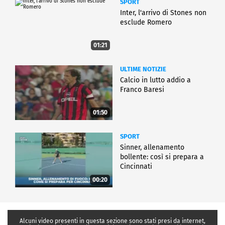
SPORT
Inter, l'arrivo di Stones non
esclude Romero
01:21
ULTIME NOTIZIE
Calcio in lutto addio a
Franco Baresi
01:50
SPORT
Sinner, allenamento
bollente: così si prepara a
Cincinnati
00:20
Alcuni video presenti in questa sezione sono stati presi da internet,