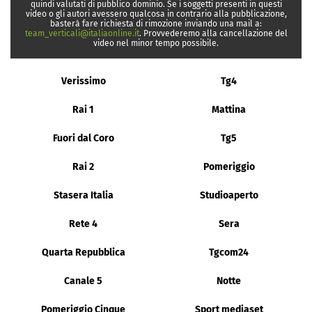
quindi valutati di pubblico dominio. Se i soggetti presenti in questi
video o gli autori avessero qualcosa in contrario alla pubblicazione,
basterà fare richiesta di rimozione inviando una mail a:
team_verticali@italiaonline.it
. Provvederemo alla cancellazione del
video nel minor tempo possibile.
Verissimo
Tg4
Rai 1
Mattina
Fuori dal Coro
Tg5
Rai 2
Pomeriggio
Stasera Italia
Studioaperto
Rete 4
Sera
Quarta Repubblica
Tgcom24
Canale 5
Notte
Pomeriggio Cinque
Sport mediaset