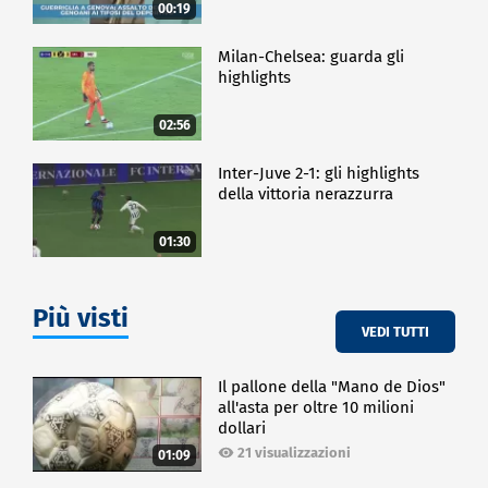
00:19
Milan-Chelsea: guarda gli
highlights
02:56
Inter-Juve 2-1: gli highlights
della vittoria nerazzurra
01:30
Più visti
VEDI TUTTI
Il pallone della "Mano de Dios"
all'asta per oltre 10 milioni
dollari
21 visualizzazioni
01:09