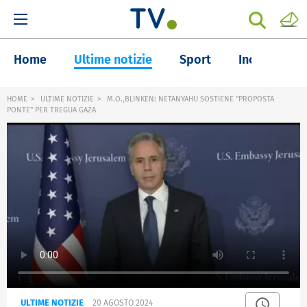
Home
Ultime notizie
Sport
Inchieste
HOME
ULTIME NOTIZIE
M.O.,BLINKEN: NETANYAHU SOSTIENE "PROPOSTA
PONTE" PER TREGUA GAZA
ULTIME NOTIZIE
20 AGOSTO 2024