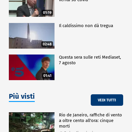
01:19
Il caldissimo non dà tregua
02:48
Questa sera sulle reti Mediaset,
7 agosto
01:41
Più visti
VEDI TUTTI
Rio de Janeiro, raffiche di vento
a oltre cento all'ora: cinque
morti