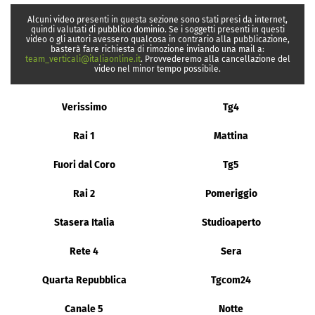
Alcuni video presenti in questa sezione sono stati presi da internet,
quindi valutati di pubblico dominio. Se i soggetti presenti in questi
video o gli autori avessero qualcosa in contrario alla pubblicazione,
basterà fare richiesta di rimozione inviando una mail a:
team_verticali@italiaonline.it
. Provvederemo alla cancellazione del
video nel minor tempo possibile.
Verissimo
Tg4
Rai 1
Mattina
Fuori dal Coro
Tg5
Rai 2
Pomeriggio
Stasera Italia
Studioaperto
Rete 4
Sera
Quarta Repubblica
Tgcom24
Canale 5
Notte