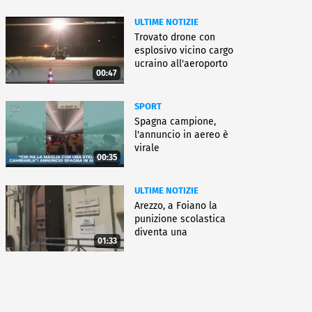
ULTIME NOTIZIE
Trovato drone con
esplosivo vicino cargo
ucraino all'aeroporto
00:47
Lipsia
SPORT
Spagna campione,
l'annuncio in aereo è
virale
00:35
ULTIME NOTIZIE
Arezzo, a Foiano la
punizione scolastica
diventa una
01:33
rieducazione