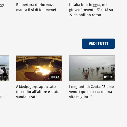
ggi
Riapertura di Hormuz,
L'Italia boccheggia, nel
manca il sì di Khamenei
giovedì rovente 27 città su
27 da bollino rosso
VEDI TUTTI
1:03
00:47
01:07
A Medjugorje appiccato
I migranti di Ceuta: "Siamo
incendio all'altare e statue
venuti qui in cerca di una
 di
vandalizzate
vita migliore"