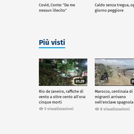
Covid, Conte: "Da me
Caldo senza tregua, o
nessun illecito"
giorno peggiore
Più visti
01:29
0
Rio de Janeiro, raffiche di
Marocco, centinaia di
vento a oltre cento all'ora:
migranti arrivano
cinque morti
nell'enclave spagnola
Ceuta
5 visualizzazioni
8 visualizzazioni