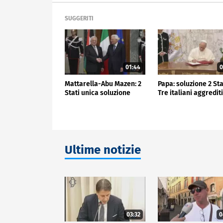
SUGGERITI
01:44
0
Mattarella-Abu Mazen: 2
Papa: soluzione 2 Sta
Stati unica soluzione
Tre italiani aggredit
Ultime notizie
03:32
0