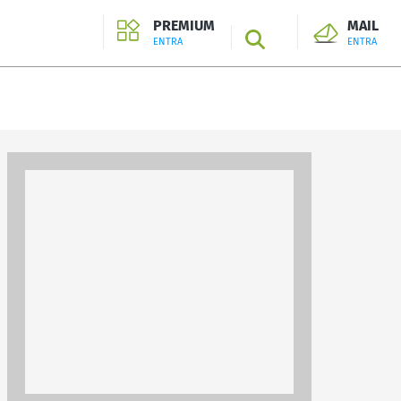
PREMIUM
MAIL
SEARCH
ENTRA
ENTRA
ENTRA