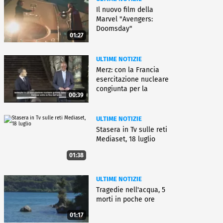
Il nuovo film della
Marvel "Avengers:
Doomsday"
01:27
ULTIME NOTIZIE
Merz: con la Francia
esercitazione nucleare
congiunta per la
00:39
deterrenza
ULTIME NOTIZIE
Stasera in Tv sulle reti
Mediaset, 18 luglio
01:38
ULTIME NOTIZIE
Tragedie nell'acqua, 5
morti in poche ore
01:17