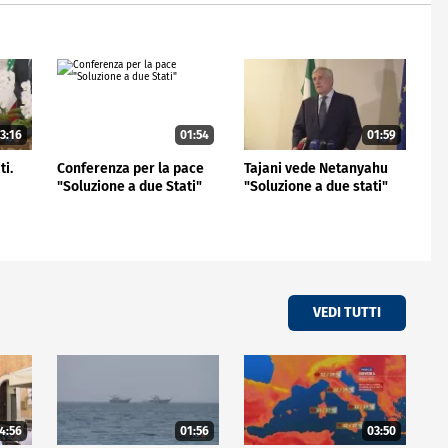
3:16
01:54
01:59
ti.
Conferenza per la pace
Tajani vede Netanyahu
i
"Soluzione a due Stati"
"Soluzione a due stati"
VEDI TUTTI
4:56
01:56
03:50