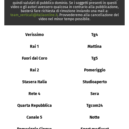
quindi valutati di pubblico dominio. Se i soggetti presenti in questi
video o gli autori avessero qualcosa in contrario alla pubblicazione,
basterà fare richiesta di rimozione inviando una mail a:
team_verticali@italiaonline.it
. Provvederemo alla cancellazione del
video nel minor tempo possibile.
Verissimo
Tg4
Rai 1
Mattina
Fuori dal Coro
Tg5
Rai 2
Pomeriggio
Stasera Italia
Studioaperto
Rete 4
Sera
Quarta Repubblica
Tgcom24
Canale 5
Notte