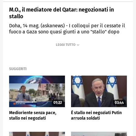
M.O., il mediatore del Qatar: negozionati in
stallo
Doha, 14 mag. (askanews) - I colloqui per il cessate il
fuoco a Gaza sono quasi giunti a uno "stallo" dopo
che l'operazione militare israeliana a Rafah "ci ha
riportato un po' indietro" nei negoziati, afferma a
Doha il primo ministro del Qatar Mohammed bin
Abdulrahman bin Jassim Al Thani.
SUGGERITI
ESTERI
01:22
03:44
Medioriente senza pace,
È stallo nei negoziati Putin
stallo nei negoziati
arruola soldati