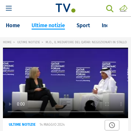
Home
Ultime notizie
Sport
Inchieste
HOME
ULTIME NOTIZIE
M.O., IL MEDIATORE DEL QATAR: NEGOZIONATI IN STALLO
ULTIME NOTIZIE
14 MAGGIO 2024