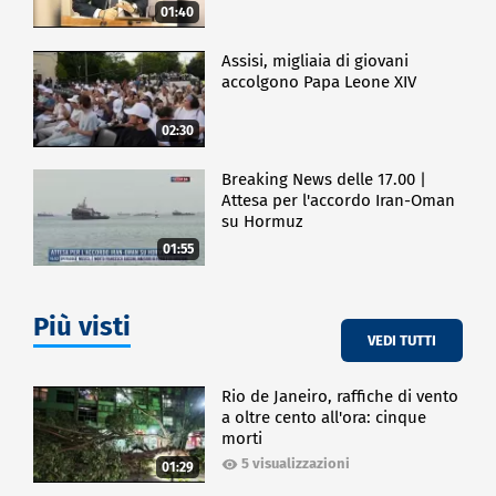
01:40
Assisi, migliaia di giovani
accolgono Papa Leone XIV
02:30
Breaking News delle 17.00 |
Attesa per l'accordo Iran-Oman
su Hormuz
01:55
Più visti
VEDI TUTTI
Rio de Janeiro, raffiche di vento
a oltre cento all'ora: cinque
morti
5 visualizzazioni
01:29