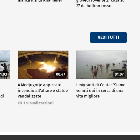
manca il sì di Khamenei
giovedì rovente 27 città su
27 da bollino rosso
VEDI TUTTI
1:03
00:47
01:07
A Medjugorje appiccato
I migranti di Ceuta: "Siamo
incendio all'altare e statue
venuti qui in cerca di una
 di
vandalizzate
vita migliore"
1 visualizzazioni