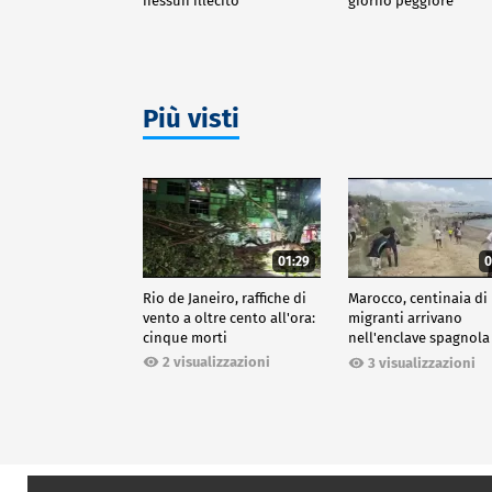
nessun illecito"
giorno peggiore
Più visti
01:29
0
Rio de Janeiro, raffiche di
Marocco, centinaia di
vento a oltre cento all'ora:
migranti arrivano
cinque morti
nell'enclave spagnola
Ceuta
2 visualizzazioni
3 visualizzazioni