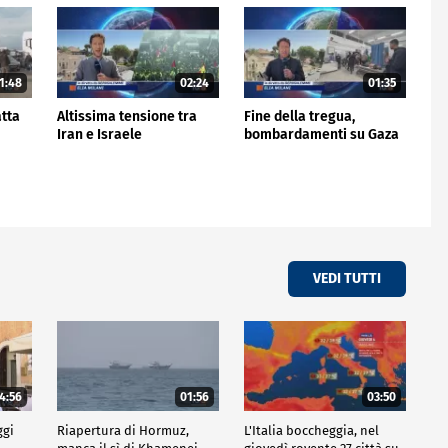
1:48
02:24
01:35
atta
Altissima tensione tra
Fine della tregua,
Iran e Israele
bombardamenti su Gaza
VEDI TUTTI
4:56
01:56
03:50
ggi
Riapertura di Hormuz,
L'Italia boccheggia, nel