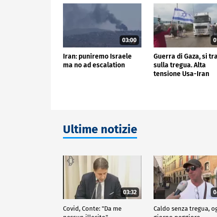
03:00
0
Iran: puniremo Israele
Guerra di Gaza, si tr
ma no ad escalation
sulla tregua. Alta
tensione Usa-Iran
Ultime notizie
03:32
0
Covid, Conte: "Da me
Caldo senza tregua, o