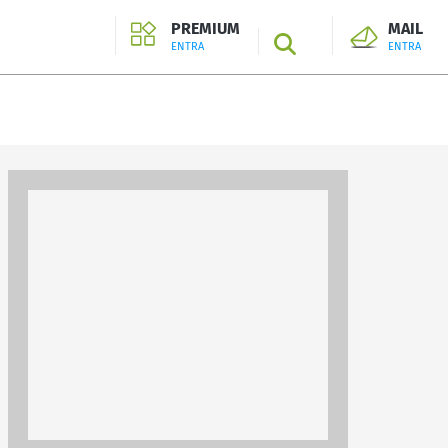
PREMIUM
MAIL
SEARCH
ENTRA
ENTRA
ENTRA