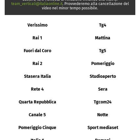
team_verticali@italiaonline.it
. Provvederemo alla cancellazione del
video nel minor tempo possibile.
Verissimo
Tg4
Rai 1
Mattina
Fuori dal Coro
Tg5
Rai 2
Pomeriggio
Stasera Italia
Studioaperto
Rete 4
Sera
Quarta Repubblica
Tgcom24
Canale 5
Notte
Pomeriggio Cinque
Sport mediaset