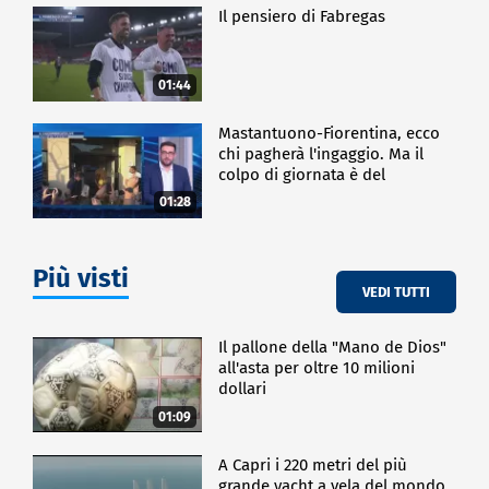
Il pensiero di Fabregas
01:44
Mastantuono-Fiorentina, ecco
chi pagherà l'ingaggio. Ma il
colpo di giornata è del
Frosinone"
01:28
Più visti
VEDI TUTTI
Il pallone della "Mano de Dios"
all'asta per oltre 10 milioni
dollari
01:09
A Capri i 220 metri del più
grande yacht a vela del mondo