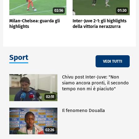
02:56
01:30
Milan-Chelsea: guarda gli
Inter-Juve 2-1: gli highlights
highlights
della vittoria nerazzurra
Sport
VEDI TUTTI
Chivu post Inter-Juve: "Non
siamo ancora pronti, il secondo
tempo non mi è piaciuto"
02:51
Il fenomeno Doualla
02:26