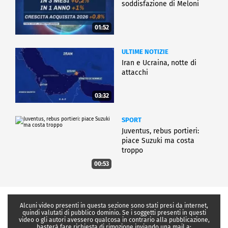
soddisfazione di Meloni
01:52
ULTIME NOTIZIE
Iran e Ucraina, notte di
attacchi
03:32
SPORT
Juventus, rebus portieri:
piace Suzuki ma costa
troppo
00:53
Alcuni video presenti in questa sezione sono stati presi da internet,
quindi valutati di pubblico dominio. Se i soggetti presenti in questi
video o gli autori avessero qualcosa in contrario alla pubblicazione,
basterà fare richiesta di rimozione inviando una mail a: