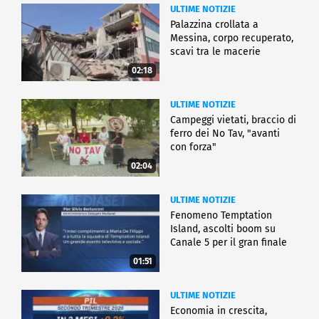
ULTIME NOTIZIE
Palazzina crollata a
Messina, corpo recuperato,
scavi tra le macerie
02:18
ULTIME NOTIZIE
Campeggi vietati, braccio di
ferro dei No Tav, "avanti
con forza"
02:04
ULTIME NOTIZIE
Fenomeno Temptation
Island, ascolti boom su
Canale 5 per il gran finale
01:51
ULTIME NOTIZIE
Economia in crescita,