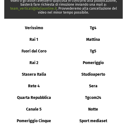
video o gli autori avessero qualcosa in contrario alla pubblicazione,
basterà fare richiesta di rimozione inviando una mail a:
team_verticali@italiaonline.it
. Provvederemo alla cancellazione del
video nel minor tempo possibile.
Verissimo
Tg4
Rai 1
Mattina
Fuori dal Coro
Tg5
Rai 2
Pomeriggio
Stasera Italia
Studioaperto
Rete 4
Sera
Quarta Repubblica
Tgcom24
Canale 5
Notte
Pomeriggio Cinque
Sport mediaset