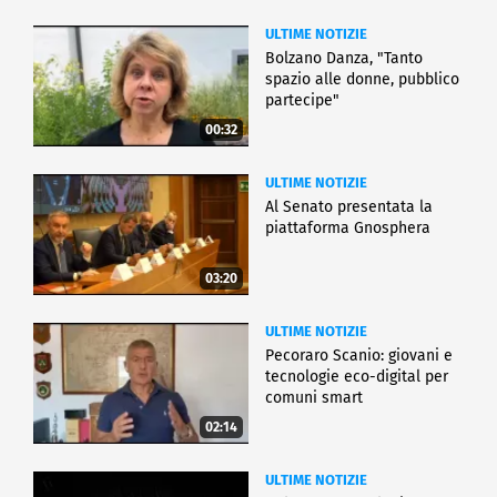
ULTIME NOTIZIE
Bolzano Danza, "Tanto
spazio alle donne, pubblico
partecipe"
00:32
ULTIME NOTIZIE
Al Senato presentata la
piattaforma Gnosphera
03:20
ULTIME NOTIZIE
Pecoraro Scanio: giovani e
tecnologie eco-digital per
comuni smart
02:14
ULTIME NOTIZIE