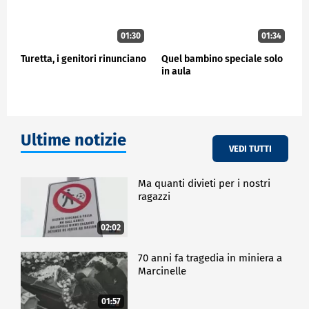
01:30
01:34
Turetta, i genitori rinunciano
Quel bambino speciale solo
in aula
Ultime notizie
VEDI TUTTI
Ma quanti divieti per i nostri
ragazzi
02:02
70 anni fa tragedia in miniera a
Marcinelle
01:57