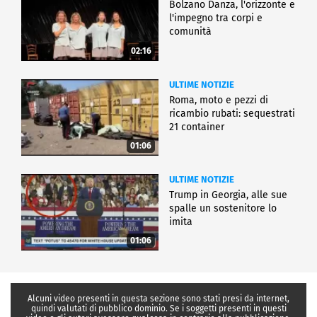
Bolzano Danza, l'orizzonte e
l'impegno tra corpi e
comunità
02:16
ULTIME NOTIZIE
Roma, moto e pezzi di
ricambio rubati: sequestrati
21 container
01:06
ULTIME NOTIZIE
Trump in Georgia, alle sue
spalle un sostenitore lo
imita
01:06
Alcuni video presenti in questa sezione sono stati presi da internet,
quindi valutati di pubblico dominio. Se i soggetti presenti in questi