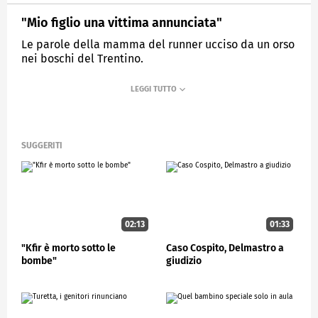
"Mio figlio una vittima annunciata"
Le parole della mamma del runner ucciso da un orso
nei boschi del Trentino.
MEDIASET
STUDIOAPERTO
SUGGERITI
02:13
01:33
"Kfir è morto sotto le
Caso Cospito, Delmastro a
bombe"
giudizio